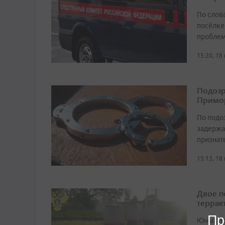
По слов
посёлке
проблем
15:20, 18
Подозр
Примор
По подо
задержа
признат
15:13, 18
Двое п
террак
Пр
Юных пр