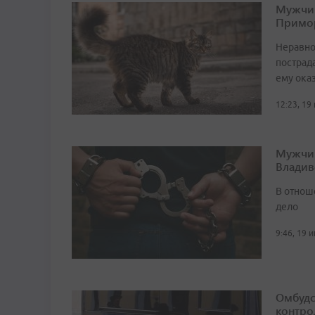
Мужчин
Примо
Неравно
пострад
ему ока
12:23, 19
Мужчин
Владив
В отнош
дело
9:46, 19 
Омбудс
контро