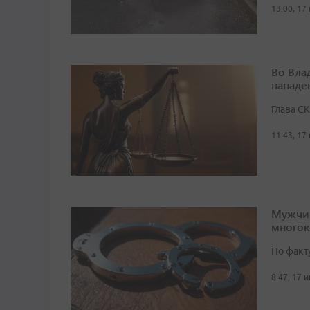
13:00, 17
Во Вла
нападе
Глава С
11:43, 17
Мужчин
многок
По факт
8:47, 17 