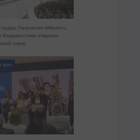
Сердце Патрокла» забилось:
о Владивостоке открыли
овый сквер
3 фото