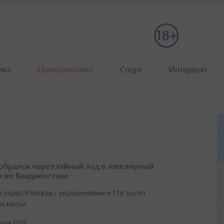
ика
Происшествия
Спорт
Интервью
обрался через тайный ход в ювелирный
н во Владивостоке
 украл 9 лотков с украшениями и 116 тысяч
из кассы
июня 2026