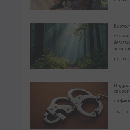
Вертол
Источни
бедстви
вплоть д
8:01, 22 
Подрос
сверст
По факт
10:21, 21