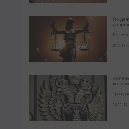
По дел
допрош
Рассмот
8:13, 17 
Житель
колони
Трагеди
15:11, 16