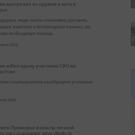
а выстрелил из оружия в кота в
рье
душные люди смогли оперативно доставить
авшее животное в ветеринарную клинику, где
зали необходимую помощь
 июня 2026
а избил вдову участника СВО во
остоке
ении злоумышленника возбуждено уголовное
июня 2026
мен Приморья взяла на личный
ль расследование двух убийств