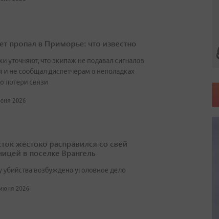
ет пропал в Приморье: что известно
ки уточняют, что экипаж не подавал сигналов
я и не сообщал диспетчерам о неполадках
о потери связи
июня 2026
ток жестоко расправился со свей
ницей в поселке Врангель
у убийства возбуждено уголовное дело
 июня 2026