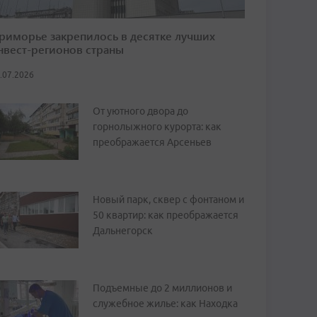
риморье закрепилось в десятке лучших
нвест-регионов страны
.07.2026
От уютного двора до
горнолыжного курорта: как
преображается Арсеньев
Новый парк, сквер с фонтаном и
50 квартир: как преображается
Дальнегорск
Подъемные до 2 миллионов и
служебное жилье: как Находка