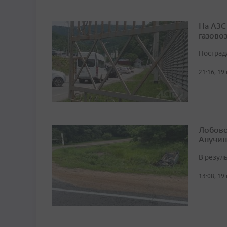
На АЗС
газово
Пострад
21:16, 19
Лобово
Анучин
В резуль
13:08, 19