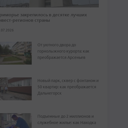
риморье закрепилось в десятке лучших
нвест-регионов страны
.07.2026
От уютного двора до
горнолыжного курорта: как
преображается Арсеньев
Новый парк, сквер с фонтаном и
50 квартир: как преображается
Дальнегорск
Подъемные до 2 миллионов и
служебное жилье: как Находка