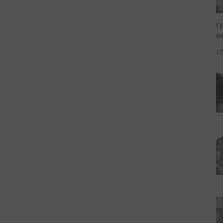
П
и
17