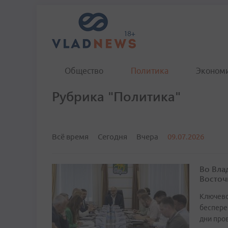
Общество
Политика
Эконом
Рубрика "Политика"
Всё время
Сегодня
Вчера
09.07.2026
Во Вла
Восточ
Ключево
беспере
дни про