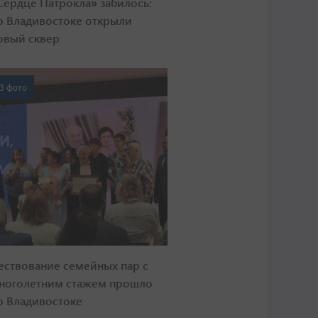
Сердце Патрокла» забилось:
о Владивостоке открыли
овый сквер
3 фото
ествование семейных пар с
ноголетним стажем прошло
о Владивостоке