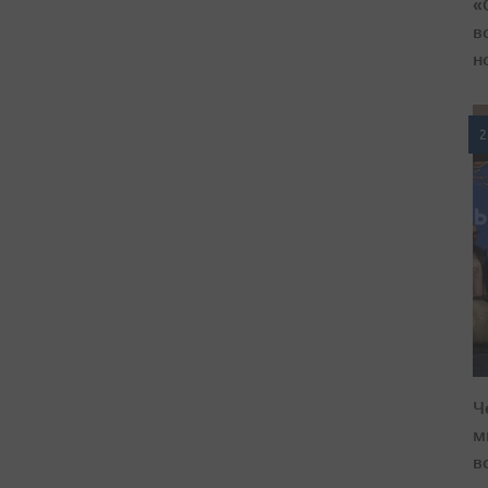
«
в
н
2
Ч
м
в