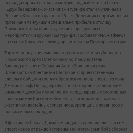
площади города состоялся международный матч по боксу
«Дружба Народов». Участниками турнира стали мужчины из
России и Китая в возрасте от 19 лет. Делегация спортсменов из
провинции Хэйлунцзян специально прибыла в столицу
Приморья, чтобы принять участие в праздничных
мероприятиях и дружеском турнире, сообщает РИА VladNews
со ссылкой на пресс-службу правительства Приморского края.
Торжественную церемонию открытия посетили губернатор
Приморского края Олег Кожемяко, председатель
Законодательного Собрания Антон Волошко и глава
Владивостока Константин Шестаков. С приветственным
словом к бойцам и гостям обратился министр спорта региона
Дмитрий Граф. Он подчеркнул, что этот турнир станет ярким
символом дружбы и укрепления международных спортивных
связей между Россией и Китаем. Глава ведомства пожелал
участникам достойных соперников, зрелищных поединков и
новых личных рекордов.
В фестивале бокса «Дружба Народов» соревновались по семь
спортсменов от каждой стороны. По итогам семи боёв сборная