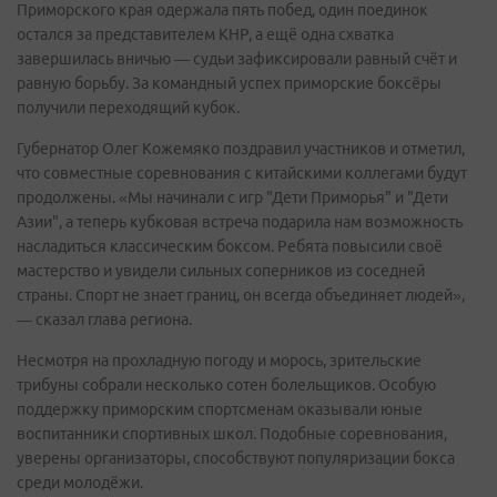
Приморского края одержала пять побед, один поединок
остался за представителем КНР, а ещё одна схватка
завершилась вничью — судьи зафиксировали равный счёт и
равную борьбу. За командный успех приморские боксёры
получили переходящий кубок.
Губернатор Олег Кожемяко поздравил участников и отметил,
что совместные соревнования с китайскими коллегами будут
продолжены. «Мы начинали с игр "Дети Приморья" и "Дети
Азии", а теперь кубковая встреча подарила нам возможность
насладиться классическим боксом. Ребята повысили своё
мастерство и увидели сильных соперников из соседней
страны. Спорт не знает границ, он всегда объединяет людей»,
— сказал глава региона.
Несмотря на прохладную погоду и морось, зрительские
трибуны собрали несколько сотен болельщиков. Особую
поддержку приморским спортсменам оказывали юные
воспитанники спортивных школ. Подобные соревнования,
уверены организаторы, способствуют популяризации бокса
среди молодёжи.