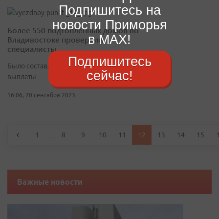
Подпишитесь на
новости Приморья
Более 550 подтопленных домов во
в MAX!
Владивостоке проверили
специалисты
Подпишитесь
Было составлено более 720 заключений на
сейчас!
выплаты
16:06, 20 сентября 2023
1
…
8
9
10
11
12
13
14
15
Важные новости