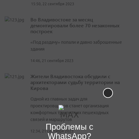
15:50, 22 сентября 2023
Во Владивостоке за месяц
демонтировали более 70 незаконных
построек
«Под раздачу» попали и давно заброшенные
здания
14:46, 21 сентября 2023
Жители Владивостока обсудили с
архитекторами судьбу территории на
Кирова
Одной из главных задач для
проектировщиков станет организация
комфортных транзитных пешеходных
связей и маршрутов
Проблемы с
12:34, 21 сентября 2023
WhatsApp?