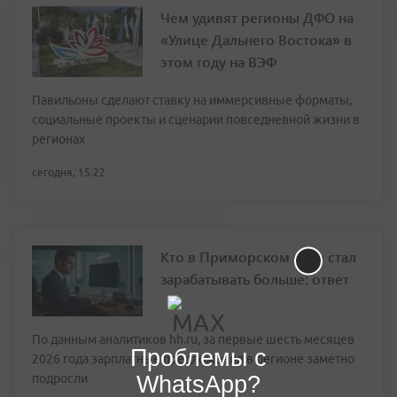
Чем удивят регионы ДФО на
«Улице Дальнего Востока» в
этом году на ВЭФ
Павильоны сделают ставку на иммерсивные форматы,
социальные проекты и сценарии повседневной жизни в
регионах
сегодня, 15:22
Кто в Приморском крае стал
зарабатывать больше: ответ
По данным аналитиков hh.ru, за первые шесть месяцев
Проблемы с
2026 года зарплатные предложения в регионе заметно
WhatsApp?
подросли