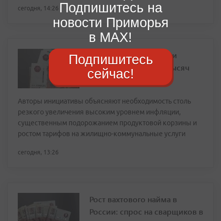
Подпишитесь на
сегодня, 14:26
новости Приморья
в MAX!
В Госдуме предложили
Подпишитесь
поднять МРОТ до 50 тысяч
сейчас!
рублей с 2027 года
Авторы инициативы объясняют необходимость столь
резкого увеличения высоким уровнем инфляции,
существенным подорожанием продуктовой корзины и
ростом тарифов на жилищно-коммунальные услуги
сегодня, 13:26
Рост вахтового найма в
России: спрос на сварщиков в