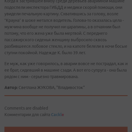
Когда к застрявшей внизу среди деревьев аварийной машине
подоспели инспектора ГИБДД и медики скорой помощи, они
увидели печальную картину. Схватившись за голову, возле
“Крауна” в шоке метался водитель. Голова-то оказалась цела -
мужчина вообще не получил ни царапины, а в отчаянии был
потому, что его жена уже была мертвой. С переднего
пассажирского сиденья женщину выбросило сквозь
разбившееся лобовое стекло, и на капоте белели в ночи босые
ступни покойной. Надежде К. было 39 лет.
Ее муж, как уже говорилось, в аварии вовсе не пострадал, как и
ее брат, сидевший в машине сзади. А вот его супруга - она была
рядом с ним - серьезно травмирована.
Автор:
Светлана ЖУКОВА, "Владивосток"
Comments are disabled
Комментарии для сайта
Cackl
e