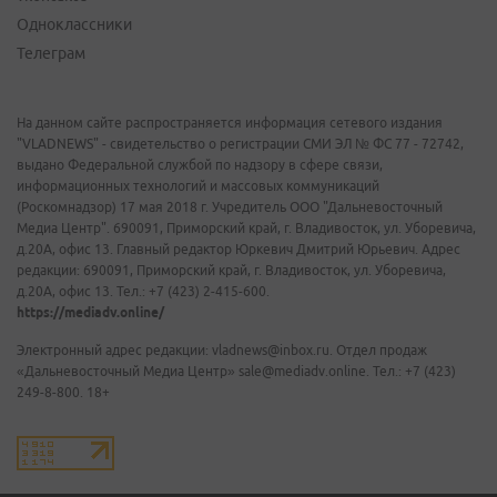
Одноклассники
Телеграм
На данном сайте распространяется информация сетевого издания
"VLADNEWS" - свидетельство о регистрации СМИ ЭЛ № ФС 77 - 72742,
выдано Федеральной службой по надзору в сфере связи,
информационных технологий и массовых коммуникаций
(Роскомнадзор) 17 мая 2018 г. Учредитель ООО "Дальневосточный
Медиа Центр". 690091, Приморский край, г. Владивосток, ул. Уборевича,
д.20А, офис 13. Главный редактор Юркевич Дмитрий Юрьевич. Адрес
редакции: 690091, Приморский край, г. Владивосток, ул. Уборевича,
д.20А, офис 13. Тел.: +7 (423) 2-415-600.
https://mediadv.online/
Электронный адрес редакции: vladnews@inbox.ru. Отдел продаж
«Дальневосточный Медиа Центр» sale@mediadv.online. Тел.: +7 (423)
249-8-800. 18+