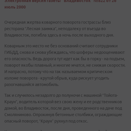
Электронная версия газеты "Владивосток" №822 от 26
июль 2000
Очередная жертва коварного поворота гострассы близ
ресторана “Лесная заимка”, неподалеку от въезда во
Владивосток, погибла здесь в ночь после выходного дня.
Коварным это место не без оснований считают сотрудники
ГИБДД, снова и снова убеждаясь, что шоферы недооценивают
его опасность. Ведь дорога тут идет как бы в горку - на подъем,
поворот якобы плавный, и многие мчатся, не снижая скорости.
И напрасно, потому что на так называемом критическом
изломе поворота - крутой обрыв, куда рискует угодить
разогнавшийся автомобиль.
Так и случилось незадолго до полуночи с машиной “Тойота-
Краун”, водитель которой вез свою жену и ее родственников
домой, во Владивосток, после дня, проведенного на даче под
Смоляниново. Опрокинув бетонные столбики, ограждающие
опасный поворот, “Краун” рухнул под откос.