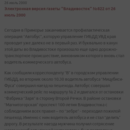
26 июль 2000
Электронная версия газеты "Владивосток" №822 от 26
июль 2000
Сегодня в Приморье заканчивается профилактическая
операция “Автобус”, которую управление ГИБДД УВД края
проводит уже далеко не в первый раз. И буквально в канун
этой даты во Владивостоке произошло еще одно дорожно-
транспортное происшествие, виновником которого вновь стал
водитель коммерческого автобуса.
Как сообщили корреспонденту “В” в городском управлении
ГИБДД, во вторник около 10.30 водитель автобуса “Мицубиси-
Фуса” совершил наезд на пешехода. Автобус совершал
коммерческий рейс по маршруту № 2 и двигался от остановки
“Фабрика “Заря” в сторону Второй Речки. В районе остановки
“Магнитогорская” проспект 100-летия Владивостока с
соблюдением всех правил – по “зебре” - переходил пожилой
пешеход. Именно с ним водитель автобуса и не стал “делить”
дорогу. В результате наезда мужчина получил сотрясение