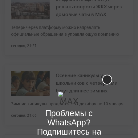
решать вопросы ЖКХ через
домовые чаты в МАХ
Теперь через платформу можно направлять
официальные обращения в управляющую компанию
сегодня, 21:27
Осенние каникулы у
школьников с четвертями
будут длиннее зимних
Зимние каникулы продлятся с 31 декабря по 10 января
Проблемы с
сегодня, 21:06
WhatsApp?
Подпишитесь на