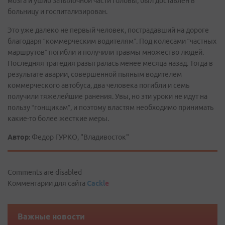
мозга и ушиб затылочной части головы, был доставлен в
больницу и госпитализирован.
Это уже далеко не первый человек, пострадавший на дороге
благодаря “коммерческим водителям”. Под колесами “частных
маршрутов” погибли и получили травмы множество людей.
Последняя трагедия разыгралась менее месяца назад. Тогда в
результате аварии, совершенной пьяным водителем
коммерческого автобуса, два человека погибли и семь
получили тяжелейшие ранения. Увы, но эти уроки не идут на
пользу “гонщикам”, и поэтому властям необходимо принимать
какие-то более жесткие меры.
Автор:
Федор ГУРКО, "Владивосток"
Comments are disabled
Комментарии для сайта
Cackl
e
Важные новости