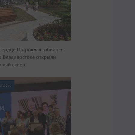
Сердце Патрокла» забилось:
о Владивостоке открыли
овый сквер
3 фото