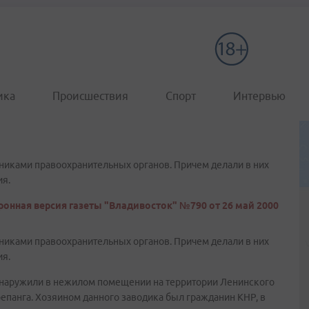
ика
Происшествия
Спорт
Интервью
никами правоохранительных органов. Причем делали в них
ия.
ронная версия газеты "Владивосток" №790 от 26 май 2000
никами правоохранительных органов. Причем делали в них
ия.
обнаружили в нежилом помещении на территории Ленинского
епанга. Хозяином данного заводика был гражданин КНР, в