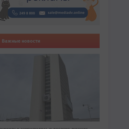
Важные новости
риморье закрепилось в десятке лучших