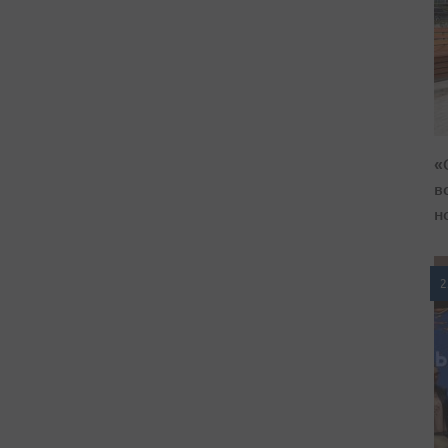
«
в
н
2