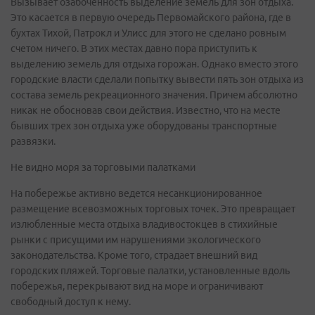
Вызывает озабоченность выделение земель для зон отдыха.
Это касается в первую очередь Первомайского района, где в
бухтах Тихой, Патрокл и Улисс для этого не сделано ровным
счетом ничего. В этих местах давно пора приступить к
выделению земель для отдыха горожан. Однако вместо этого
городские власти сделали попытку вывести пять зон отдыха из
состава земель рекреационного значения. Причем абсолютно
никак не обосновав свои действия. Известно, что на месте
бывших трех зон отдыха уже оборудованы транспортные
развязки.
Не видно моря за торговыми палатками
На побережье активно ведется несанкционированное
размещение всевозможных торговых точек. Это превращает
излюбленные места отдыха владивостокцев в стихийные
рынки с присущими им нарушениями экологического
законодательства. Кроме того, страдает внешний вид
городских пляжей. Торговые палатки, установленные вдоль
побережья, перекрывают вид на море и ограничивают
свободный доступ к нему.