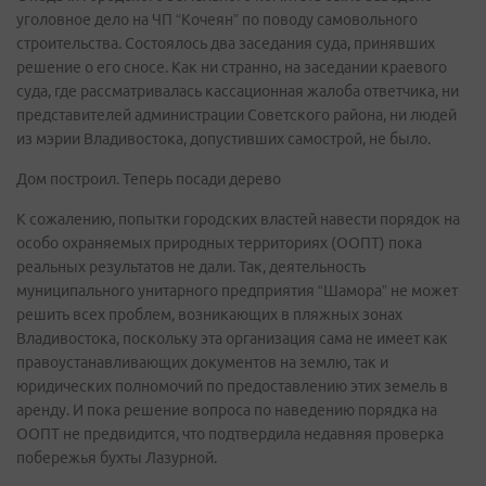
уголовное дело на ЧП “Кочеян” по поводу самовольного
строительства. Состоялось два заседания суда, принявших
решение о его сносе. Как ни странно, на заседании краевого
суда, где рассматривалась кассационная жалоба ответчика, ни
представителей администрации Советского района, ни людей
из мэрии Владивостока, допустивших самострой, не было.
Дом построил. Теперь посади дерево
К сожалению, попытки городских властей навести порядок на
особо охраняемых природных территориях (ООПТ) пока
реальных результатов не дали. Так, деятельность
муниципального унитарного предприятия “Шамора” не может
решить всех проблем, возникающих в пляжных зонах
Владивостока, поскольку эта организация сама не имеет как
правоустанавливающих документов на землю, так и
юридических полномочий по предоставлению этих земель в
аренду. И пока решение вопроса по наведению порядка на
ООПТ не предвидится, что подтвердила недавняя проверка
побережья бухты Лазурной.