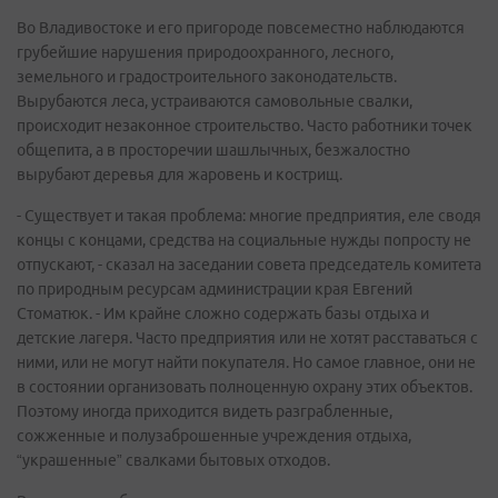
Во Владивостоке и его пригороде повсеместно наблюдаются
грубейшие нарушения природоохранного, лесного,
земельного и градостроительного законодательств.
Вырубаются леса, устраиваются самовольные свалки,
происходит незаконное строительство. Часто работники точек
общепита, а в просторечии шашлычных, безжалостно
вырубают деревья для жаровень и кострищ.
- Существует и такая проблема: многие предприятия, еле сводя
концы с концами, средства на социальные нужды попросту не
отпускают, - сказал на заседании совета председатель комитета
по природным ресурсам администрации края Евгений
Стоматюк. - Им крайне сложно содержать базы отдыха и
детские лагеря. Часто предприятия или не хотят расставаться с
ними, или не могут найти покупателя. Но самое главное, они не
в состоянии организовать полноценную охрану этих объектов.
Поэтому иногда приходится видеть разграбленные,
сожженные и полузаброшенные учреждения отдыха,
“украшенные” свалками бытовых отходов.