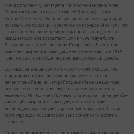
- Много проблем существует в пригородной зеленой зоне
Советского района и бухте Лазурной (Шамора), - сказал
Евгений Стоматюк. - Постоянные проверки этих территорий
показали, что тенденции к увеличению нарушений земельного,
градостроительного и природоохранного законодательств с
каждым годом все возрастают. Если в 1998 году в бухте
Лазурной было отмечено около 10 торговых объектов, не
имеющих разрешительных документов на землю, то в 1999
году - уже 24. Происходит постоянный самозахват земель.
Если называть вещи своими именами, можно сказать, что
территория прекрасной когда-то бухты имеет сейчас
неприглядный вид. Так, второй год на побережье Шаморы
возвышается непонятное двухэтажное сооружение под
названием “ЧП “Кочеян”. Причем строительство проведено без
каких-либо разрешительных документов на землю.
Беспорядочно раскинулись временные торговые объекты
этого учреждения. Санитарная зона вокруг него частично
загрязнена.
С подачи городского земельного комитета было заведено