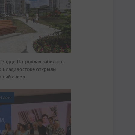
Сердце Патрокла» забилось:
о Владивостоке открыли
овый сквер
3 фото