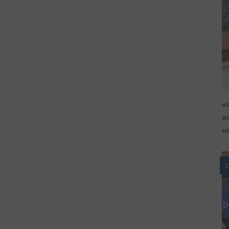
«
в
н
2