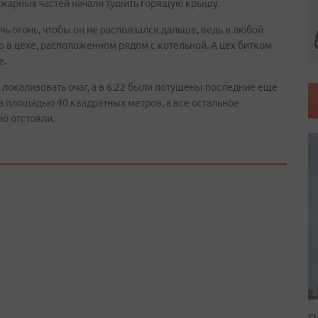
ожарных частей начали тушить горящую крышу.
 огонь, чтобы он не расползался дальше, ведь в любой
 в цехе, расположенном рядом с котельной. А цех битком
е.
, локализовать очаг, а в 6.22 были потушены последние еще
а площадью 40 квадратных метров, а все остальное
о отстояли.
П