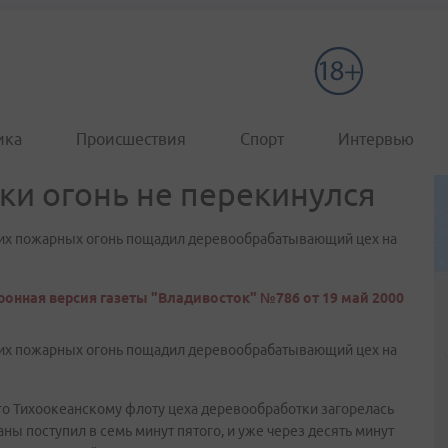
ика
Происшествия
Спорт
Интервью
ки огонь не перекинулся
ких пожарных огонь пощадил деревообрабатывающий цех на
ронная версия газеты "Владивосток" №786 от 19 май 2000
ких пожарных огонь пощадил деревообрабатывающий цех на
го Тихоокеанскому флоту цеха деревообработки загорелась
ны поступил в семь минут пятого, и уже через десять минут