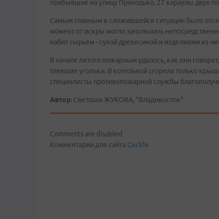
прибывшие на улицу Приходько, 27 караулы двух п
Самым главным в сложившейся ситуации было отсечь
момент от искры могло заполыхать непосредственно
набит сырьем - сухой древесиной и изделиями из не
В начале пятого пожарным удалось, как они говорят
тлевшие угольки. В котельной сгорела только крыш
специалисты противопожарной службы благополучн
Автор:
Светлана ЖУКОВА, "Владивосток"
Comments are disabled
Комментарии для сайта
Cackl
e