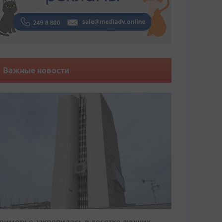
Важные новости
риморье закрепилось в десятке лучших