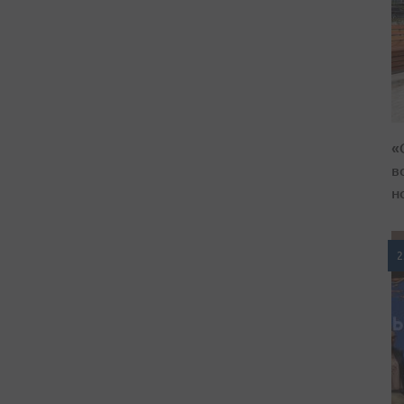
«
в
н
2