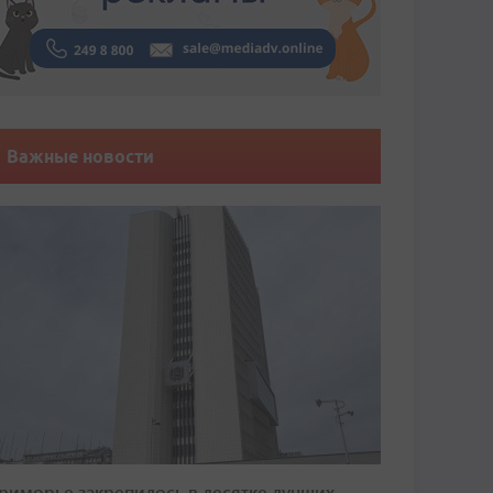
Важные новости
риморье закрепилось в десятке лучших