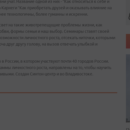
и учат. Название одной из них - “Как относиться к себе и
Карнеги “Как приобретать друзей и оказывать влияние на
нее технологичны, более гуманны и искренни.
свет на такие животрепещущие проблемы жизни, как
 любви, формы семьи и наш выбор. Семинары ставят своей
озможности личностного роста, отсекать ниточки, которыми
оча друг другу голову, на вызов отвечать улыбкой и
в России, в котором участвуют почти 40 городов России.
ммы личностного роста, направлены на то, чтобы научить
ивыми. Создан Синтон-центр и во Владивостоке.
П