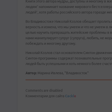
Книги этого автора мудры, доступны и многому в жизн
людям” напоминает название мирового бестселлера 
людей”, хотя работы российского автора горазде ме
Во Владивостоке Николай Козлов обещает пролить 
верность и измена, что мы умеем и что не умеем в
целью научить превращать житейские проблемы в в
нами манипулирует супруг (супруга), любить, не мор
побеждать и многому другому.
Николай Козлов стал основателем Синтон-движения 
Синтон-программы содержат познавательные програ
людей быть успешными и хоть немного более счастл
Автор:
Марина Ивлева, "Владивосток"
Comments are disabled
Комментарии для сайта
Cackl
e