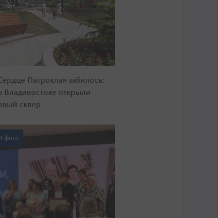
Сердце Патрокла» забилось:
о Владивостоке открыли
овый сквер
3 фото