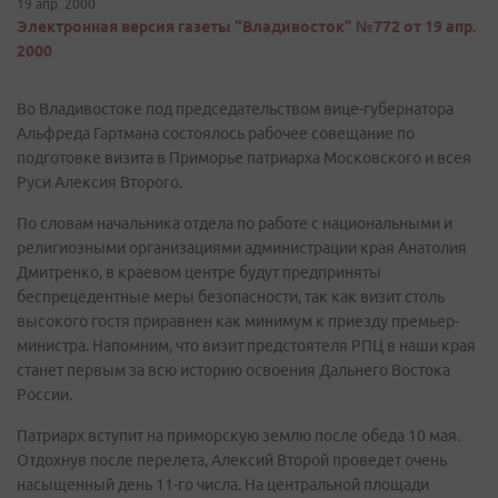
19 апр. 2000
Электронная версия газеты "Владивосток" №772 от 19 апр.
2000
Во Владивостоке под председательством вице-губернатора
Альфреда Гартмана состоялось рабочее совещание по
подготовке визита в Приморье патриарха Московского и всея
Руси Алексия Второго.
По словам начальника отдела по работе с национальными и
религиозными организациями администрации края Анатолия
Дмитренко, в краевом центре будут предприняты
беспрецедентные меры безопасности, так как визит столь
высокого гостя приравнен как минимум к приезду премьер-
министра. Напомним, что визит предстоятеля РПЦ в наши края
станет первым за всю историю освоения Дальнего Востока
России.
Патриарх вступит на приморскую землю после обеда 10 мая.
Отдохнув после перелета, Алексий Второй проведет очень
насыщенный день 11-го числа. На центральной площади