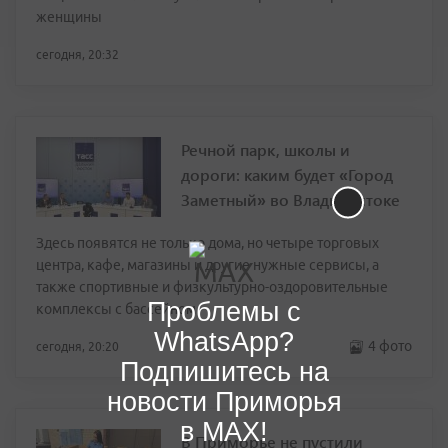
женщины
сегодня, 20:32
Речной парк, школы и
дороги: каким будет «Город
Заметный» во Владивостоке
Здесь появятся не только дома, но четыре торговых
центра, кафе, магазины и другие нужные сервисы, а
также спортивные и физкультурно-оздоровительные
Проблемы с
комплексы с бассейном
WhatsApp?
4 фото
сегодня, 20:20
Подпишитесь на
новости Приморья
в MAX!
В Приморье не пустили