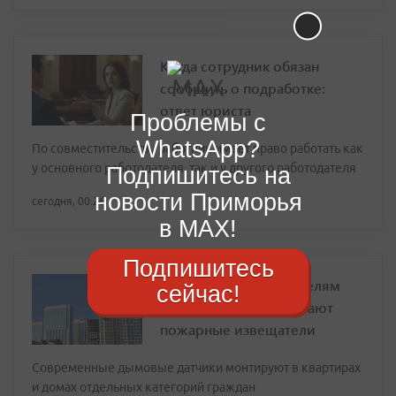
Когда сотрудник обязан
сообщить о подработке:
ответ юриста
Проблемы с
WhatsApp?
По совместительству работник имеет право работать как
у основного работодателя, так и у другого работодателя
Подпишитесь на
новости Приморья
сегодня, 00:26
в MAX!
Подпишитесь
Во Владивостоке жителям
сейчас!
бесплатно устанавливают
пожарные извещатели
Современные дымовые датчики монтируют в квартирах
и домах отдельных категорий граждан