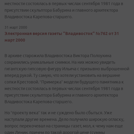
местности состоялась в первых числах сентября 1981 года в
присутствии скульптора Бабурина и главного архитектора
Владивостока Карепова-старшего.
31 март 2000
Электронная версия газеты "Владивосток" №762 от 31
март 2000
В архиве старожила Владивостока Виктора Полоухина
сохранились уникальные снимки. На них можно увидеть
гигантскую гипсовую фигуру Ильича с призывно выброшенной
вперед рукой. Ту самую, что хотели установить на вершине
сопки Крестовой. “Примерка” модели будущего памятника к
местности состоялась в первых числах сентября 1981 года в
присутствии скульптора Бабурина и главного архитектора
Владивостока Карепова-старшего.
Но “проекту века” так и не суждено было сбыться. Уже
наступали другие времена. Дело получило широкую огласку,
вопрос перекочевал на страницы газет, мол, к чему нам еще
один Ленин, причем по такой дорогой цене (суммы