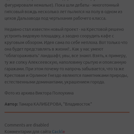
фигурировали немалые). Пока шли дебаты - многотонный
гипсовый вождь несколько лет пылился на полу в одном из
цехов Дальзавода под чертыхания рабочего класса.
Недавно стал известен новый проект - на Крестовой решено
устроить видовую площадку, а заодно соорудить кафе с
круговым обзором. Идея сама по себе неплоха. Вот только что
она будет представлять в жизни?.. Как у нас умеют
“облагораживать” ландшафт, увы, все знают. Взять, к примеру,
ту же сопку Алексеевскую, наполовину срытую и опоясанную
гаражами. При этом почему-то напрочь забывается, что та же
Крестовая и Орлиное Гнездо являются памятниками природы,
естественными доминантами, украшением города.
Фото из архива Виктора Полоухина
Автор:
Тамара КАЛИБЕРОВА, "Владивосток"
Comments are disabled
Комментарии для сайта
Cackl
e