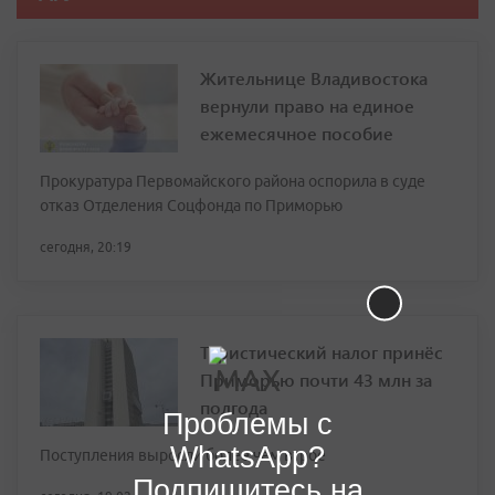
Жительнице Владивостока
вернули право на единое
ежемесячное пособие
Прокуратура Первомайского района оспорила в суде
отказ Отделения Соцфонда по Приморью
сегодня, 20:19
Туристический налог принёс
Приморью почти 43 млн за
полгода
Проблемы с
WhatsApp?
Поступления выросли более чем втрое
Подпишитесь на