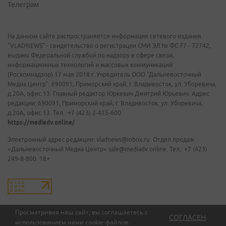
Телеграм
На данном сайте распространяется информация сетевого издания
"VLADNEWS" - свидетельство о регистрации СМИ ЭЛ № ФС 77 - 72742,
выдано Федеральной службой по надзору в сфере связи,
информационных технологий и массовых коммуникаций
(Роскомнадзор) 17 мая 2018 г. Учредитель ООО "Дальневосточный
Медиа Центр". 690091, Приморский край, г. Владивосток, ул. Уборевича,
д.20А, офис 13. Главный редактор Юркевич Дмитрий Юрьевич. Адрес
редакции: 690091, Приморский край, г. Владивосток, ул. Уборевича,
д.20А, офис 13. Тел.: +7 (423) 2-415-600.
https://mediadv.online/
Электронный адрес редакции: vladnews@inbox.ru. Отдел продаж
«Дальневосточный Медиа Центр» sale@mediadv.online. Тел.: +7 (423)
249-8-800. 18+
Просматривая наш сайт, вы соглашаетесь с
СОГЛАСЕН
использованием нами
cookie-файлов
.