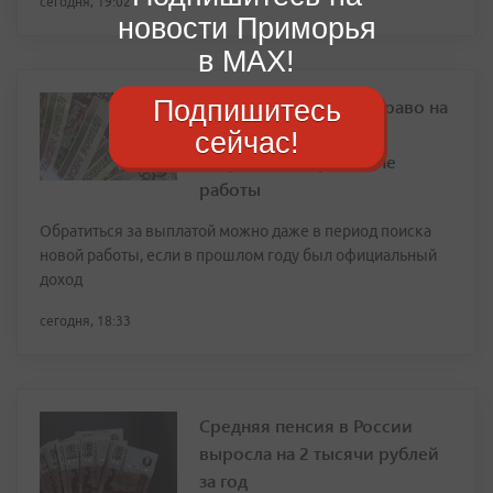
сегодня, 19:02
новости Приморья
в MAX!
Подпишитесь
Минтруд разъяснил: право на
семейную выплату
сейчас!
сохраняется при смене
работы
Обратиться за выплатой можно даже в период поиска
новой работы, если в прошлом году был официальный
доход
сегодня, 18:33
Средняя пенсия в России
выросла на 2 тысячи рублей
за год