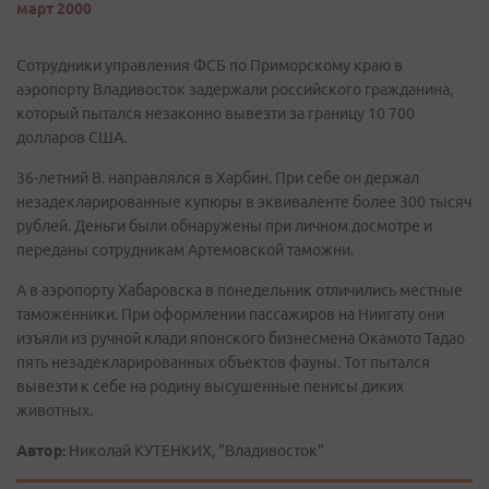
март 2000
Сотрудники управления ФСБ по Приморскому краю в
аэропорту Владивосток задержали российского гражданина,
который пытался незаконно вывезти за границу 10 700
долларов США.
36-летний В. направлялся в Харбин. При себе он держал
незадекларированные купюры в эквиваленте более 300 тысяч
рублей. Деньги были обнаружены при личном досмотре и
переданы сотрудникам Артемовской таможни.
А в аэропорту Хабаровска в понедельник отличились местные
таможенники. При оформлении пассажиров на Ниигату они
изъяли из ручной клади японского бизнесмена Окамото Тадао
пять незадекларированных объектов фауны. Тот пытался
вывезти к себе на родину высушенные пенисы диких
животных.
Автор:
Николай КУТЕНКИХ, "Владивосток"