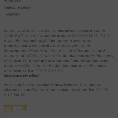
vkontakte
Одноклассники
Телеграм
На данном сайте распространяется информация сетевого издания
"VLADNEWS" - свидетельство о регистрации СМИ ЭЛ № ФС 77 - 72742,
выдано Федеральной службой по надзору в сфере связи,
информационных технологий и массовых коммуникаций
(Роскомнадзор) 17 мая 2018 г. Учредитель ООО "Дальневосточный
Медиа Центр". 690091, Приморский край, г. Владивосток, ул. Уборевича,
д.20А, офис 13. Главный редактор Юркевич Дмитрий Юрьевич. Адрес
редакции: 690091, Приморский край, г. Владивосток, ул. Уборевича,
д.20А, офис 13. Тел.: +7 (423) 2-415-600.
https://mediadv.online/
Электронный адрес редакции: vladnews@inbox.ru. Отдел продаж
«Дальневосточный Медиа Центр» sale@mediadv.online. Тел.: +7 (423)
249-8-800. 18+