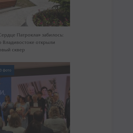
Сердце Патрокла» забилось:
о Владивостоке открыли
овый сквер
3 фото