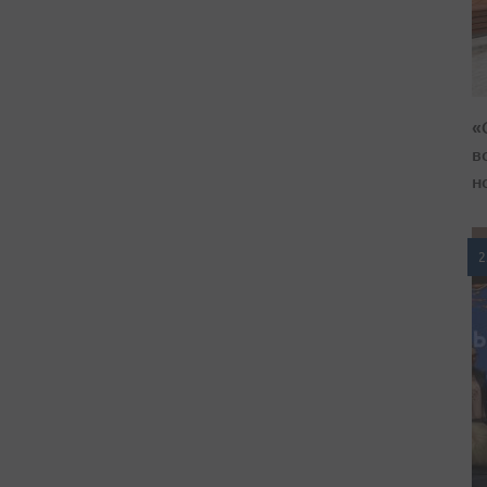
«
в
н
2