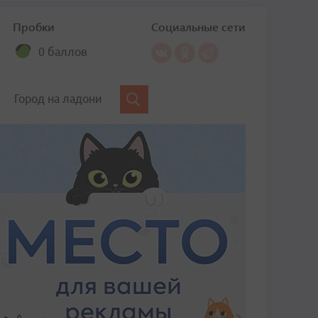
Пробки
Социальные сети
0 баллов
Город на ладони