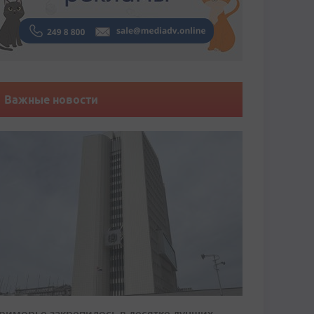
Важные новости
риморье закрепилось в десятке лучших