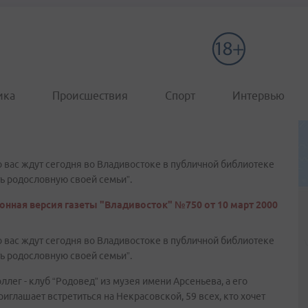
ика
Происшествия
Спорт
Интервью
о вас ждут сегодня во Владивостоке в публичной библиотеке
ть родословную своей семьи”.
онная версия газеты "Владивосток" №750 от 10 март 2000
о вас ждут сегодня во Владивостоке в публичной библиотеке
ть родословную своей семьи”.
ллег - клуб “Родовед” из музея имени Арсеньева, а его
глашает встретиться на Некрасовской, 59 всех, кто хочет