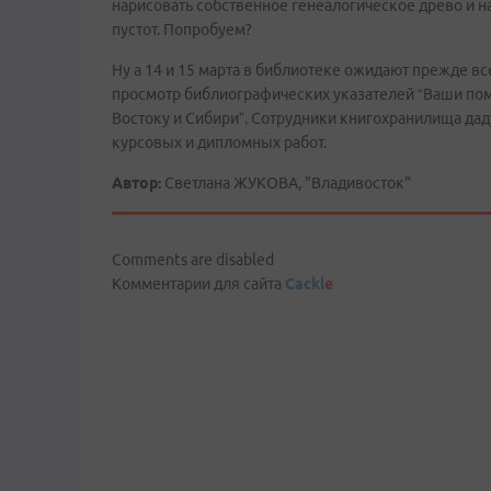
нарисовать собственное генеалогическое древо и н
пустот. Попробуем?
Ну а 14 и 15 марта в библиотеке ожидают прежде все
просмотр библиографических указателей “Ваши п
Востоку и Сибири”. Сотрудники книгохранилища даду
курсовых и дипломных работ.
Автор:
Светлана ЖУКОВА, "Владивосток"
Comments are disabled
Комментарии для сайта
Cackl
e