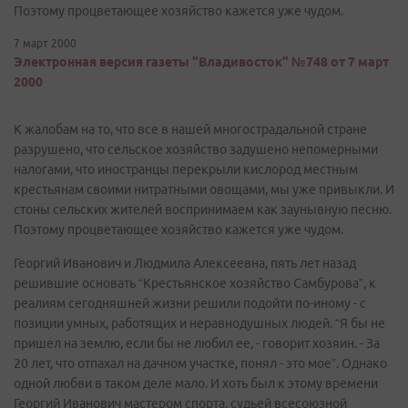
Поэтому процветающее хозяйство кажется уже чудом.
7 март 2000
Электронная версия газеты "Владивосток" №748 от 7 март
2000
К жалобам на то, что все в нашей многострадальной стране
разрушено, что сельское хозяйство задушено непомерными
налогами, что иностранцы перекрыли кислород местным
крестьянам своими нитратными овощами, мы уже привыкли. И
стоны сельских жителей воспринимаем как заунывную песню.
Поэтому процветающее хозяйство кажется уже чудом.
Георгий Иванович и Людмила Алексеевна, пять лет назад
решившие основать “Крестьянское хозяйство Самбурова”, к
реалиям сегодняшней жизни решили подойти по-иному - с
позиции умных, работящих и неравнодушных людей. “Я бы не
пришел на землю, если бы не любил ее, - говорит хозяин. - За
20 лет, что отпахал на дачном участке, понял - это мое”. Однако
одной любви в таком деле мало. И хоть был к этому времени
Георгий Иванович мастером спорта, судьей всесоюзной