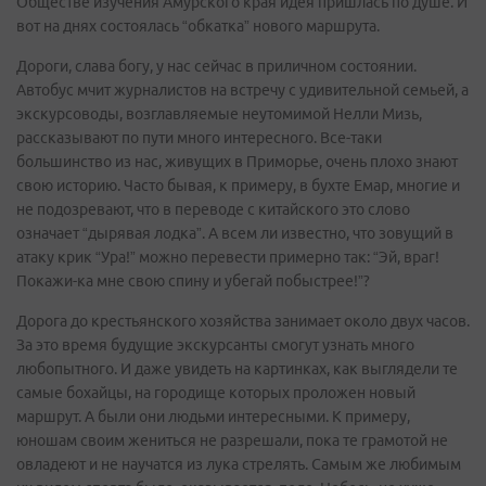
Обществе изучения Амурского края идея пришлась по душе. И
вот на днях состоялась “обкатка” нового маршрута.
Дороги, слава богу, у нас сейчас в приличном состоянии.
Автобус мчит журналистов на встречу с удивительной семьей, а
экскурсоводы, возглавляемые неутомимой Нелли Мизь,
рассказывают по пути много интересного. Все-таки
большинство из нас, живущих в Приморье, очень плохо знают
свою историю. Часто бывая, к примеру, в бухте Емар, многие и
не подозревают, что в переводе с китайского это слово
означает “дырявая лодка”. А всем ли известно, что зовущий в
атаку крик “Ура!” можно перевести примерно так: “Эй, враг!
Покажи-ка мне свою спину и убегай побыстрее!”?
Дорога до крестьянского хозяйства занимает около двух часов.
За это время будущие экскурсанты смогут узнать много
любопытного. И даже увидеть на картинках, как выглядели те
самые бохайцы, на городище которых проложен новый
маршрут. А были они людьми интересными. К примеру,
юношам своим жениться не разрешали, пока те грамотой не
овладеют и не научатся из лука стрелять. Самым же любимым