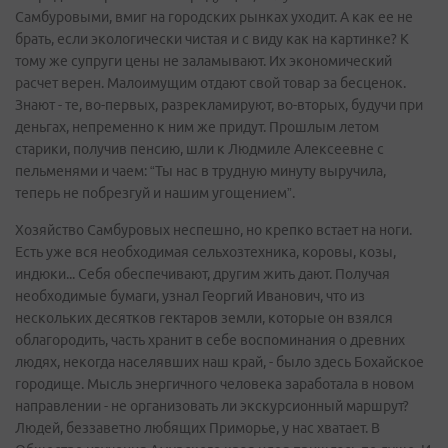
Самбуровыми, вмиг на городских рынках уходит. А как ее не
брать, если экологически чистая и с виду как на картинке? К
тому же супруги цены не заламывают. Их экономический
расчет верен. Малоимущим отдают свой товар за бесценок.
Знают - те, во-первых, разрекламируют, во-вторых, будучи при
деньгах, непременно к ним же придут. Прошлым летом
старики, получив пенсию, шли к Людмиле Алексеевне с
пельменями и чаем: “Ты нас в трудную минуту выручила,
теперь не побрезгуй и нашим угощением”.
Хозяйство Самбуровых неспешно, но крепко встает на ноги.
Есть уже вся необходимая сельхозтехника, коровы, козы,
индюки... Себя обеспечивают, другим жить дают. Получая
необходимые бумаги, узнал Георгий Иванович, что из
нескольких десятков гектаров земли, которые он взялся
облагородить, часть хранит в себе воспоминания о древних
людях, некогда населявших наш край, - было здесь Бохайское
городище. Мысль энергичного человека заработала в новом
направлении - не организовать ли экскурсионный маршрут?
Людей, беззаветно любящих Приморье, у нас хватает. В