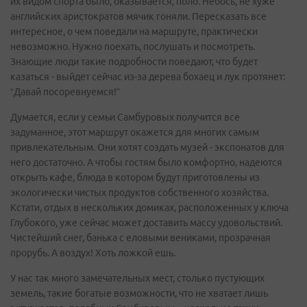
их видом спорта было, оказывается, поло. Небось, не хуже
английских аристократов мячик гоняли. Пересказать все
интересное, о чем поведали на маршруте, практически
невозможно. Нужно поехать, послушать и посмотреть.
Знающие люди такие подробности поведают, что будет
казаться - выйдет сейчас из-за дерева бохаец и лук протянет:
“Давай посоревнуемся!”
Думается, если у семьи Самбуровых получится все
задуманное, этот маршрут окажется для многих самым
привлекательным. Они хотят создать музей - экспонатов для
него достаточно. А чтобы гостям было комфортно, надеются
открыть кафе, блюда в котором будут приготовлены из
экологически чистых продуктов собственного хозяйства.
Кстати, отдых в нескольких домиках, расположенных у ключа
Глубокого, уже сейчас может доставить массу удовольствий.
Чистейший снег, банька с еловыми вениками, прозрачная
прорубь. А воздух! Хоть ложкой ешь.
У нас так много замечательных мест, столько пустующих
земель, такие богатые возможности, что не хватает лишь