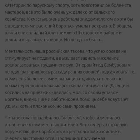
категории по парусному спорту, хоть подготовил он более ста
мастеров, все это было очень уж далеко от сельского
хозяйства. К счастью, жена работала эпидемиологом и хотя бы
с вредителями растений бороться умела прекрасно. В общем,
взяли они солидный клин земли в Шкотовском районе и
решили выращивать овощи. Но не тут-то было...
Ментальность наша российская такова, что успех соседа не
стимулирует на подвиги, а вызывает зависть и желание
воспользоваться трудами его рук. В первый год Самбуровым
не один раз пришлось рассаду ранних овощей подсаживать - те,
кому лень было ее самим выращивать, аккуратненько по
ночам переносили нежные ростки на свои участки. Да еще и
косились на приезжих - явились, мол, со своим уставом.
Богатые, видно. Еще и работников в помощь себе зовут. Нет
уж, мы хоть и плохонько, но сами проживем.
Четыре года понадобилось “варягам”, чтобы изменилось
отношение к ним местных жителей. Зато теперь в страдную
пору желающие поработать в крестьянском хозяйстве в
очередь выстраиваются. Продукция, получаемая