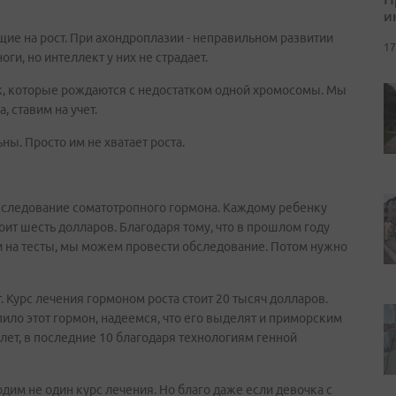
и
ие на рост. При ахондроплазии - неправильном развитии
17
ги, но интеллект у них не страдает.
ек, которые рождаются с недостатком одной хромосомы. Мы
 ставим на учет.
ы. Просто им не хватает роста.
 исследование соматотропного гормона. Каждому ребенку
тоит шесть долларов. Благодаря тому, что в прошлом году
 на тесты, мы можем провести обследование. Потом нужно
ет. Курс лечения гормоном роста стоит 20 тысяч долларов.
ло этот гормон, надеемся, что его выделят и приморским
лет, в последние 10 благодаря технологиям генной
дим не один курс лечения. Но благо даже если девочка с