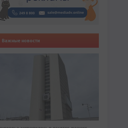
Важные новости
риморье закрепилось в десятке лучших