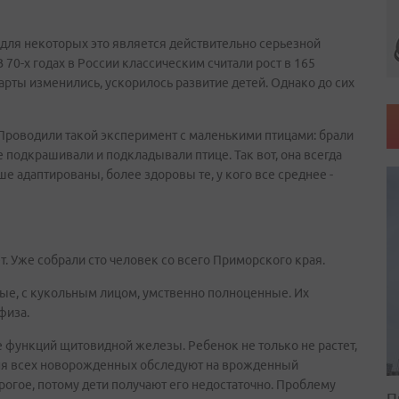
для некоторых это является действительно серьезной
 70-х годах в России классическим считали рост в 165
дарты изменились, ускорилось развитие детей. Однако до сих
 Проводили такой эксперимент с маленькими птицами: брали
е подкрашивали и подкладывали птице. Так вот, она всегда
ше адаптированы, более здоровы те, у кого все среднее -
. Уже собрали сто человек со всего Приморского края.
ные, с кукольным лицом, умственно полноценные. Их
физа.
 функций щитовидной железы. Ребенок не только не растет,
дня всех новорожденных обследуют на врожденный
орогое, потому дети получают его недостаточно. Проблему
П