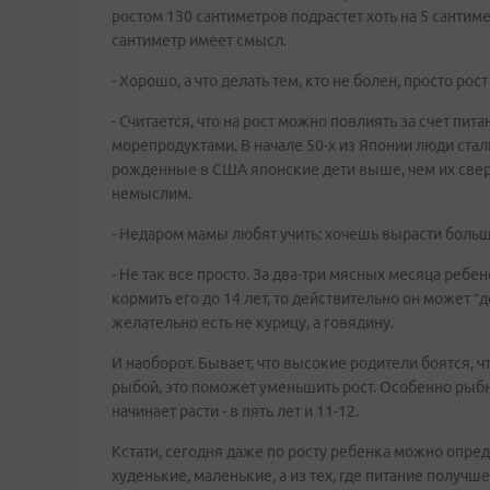
ростом 130 сантиметров подрастет хоть на 5 сантим
сантиметр имеет смысл.
- Хорошо, а что делать тем, кто не болен, просто рост
- Считается, что на рост можно повлиять за счет п
морепродуктами. В начале 50-х из Японии люди стали
рожденные в США японские дети выше, чем их сверс
немыслим.
- Недаром мамы любят учить: хочешь вырасти боль
- Не так все просто. За два-три мясных месяца ребе
кормить его до 14 лет, то действительно он может “
желательно есть не курицу, а говядину.
И наоборот. Бывает, что высокие родители боятся, ч
рыбой, это поможет уменьшить рост. Особенно рыбн
начинает расти - в пять лет и 11-12.
Кстати, сегодня даже по росту ребенка можно опред
худенькие, маленькие, а из тех, где питание получш