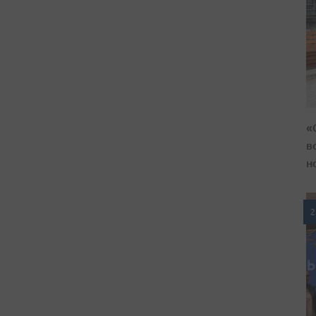
«
в
н
2