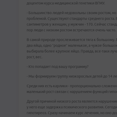
доцентом курса медицинской генетики ВГМУ.
- Большинство людей недовольны своим ростом, но 
проблемой. Существуют стандарты среднего роста. В
сантиметров у женщин, у мужчин - 170. Сейчас стан
пор люди с низким ростом встречаются очень часто.
В самой природе прослеживается тяга к большому.
два яйца, одно “родное” маленькое, а чужое большо
выбирала более крупное яйцо. Правда, все-таки луч
рост, вес.
- Кто попадает под вашу программу?
- Мы формируем группу низкорослых детей до 14 лет
Среди них есть карлики - пропорционально сложен
маленький рост связан с нарушением функций гипо
Другой причиной низкого роста является нарушение
у него еще задержка психического развития. Сего
гипотиреоз. Сразу начинаем курс лечения, но оно д