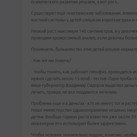
психического развития решаем, а вот рост...
Существуют еще генетические заболевания, влияющ
костной системы у детей слишком короткие руки и но
Низкий рост, максимум 140 сантиметров, и у девоч
проводим хромосомный анализ, если девочка больна,
Понимаете, большинство этих детей вполне нормальн
- Как же им помочь?
- Чтобы понять, как работает гипофиз, проводится
нужно сделать около 15 проб - тестов. Одна проба с
вице-губернатор Владимир Сидоров выделил деньги
лечить, правда, не все поддаются лечению.
Проблема еще и в деньгах - кто их имеет, тот и раст
Наше министерство здравоохранения недавно закупи
детям. Вообще гормон роста известен уже около 20 
инженерии его используют более эффективно.
Чтобы человек значительно подрос, конечно, необхо