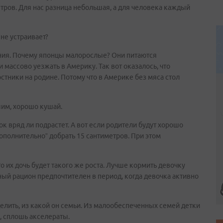
етров. Для нас разница небольшая, а для человека каждый
 не устраивает?
итания. Почему японцы малорослые? Они питаются
 массово уезжать в Америку. Так вот оказалось, что
тники на родине. Потому что в Америке без мяса стол
шим, хорошо кушай.
нок вряд ли подрастет. А вот если родители будут хорошо
дополнительно” добрать 15 сантиметров. При этом
то их дочь будет такого же роста. Лучше кормить девочку
ый рацион предпочтителен в период, когда девочка активно
елить, из какой он семьи. Из малообеспеченных семей детки
е, сплошь акселераты.