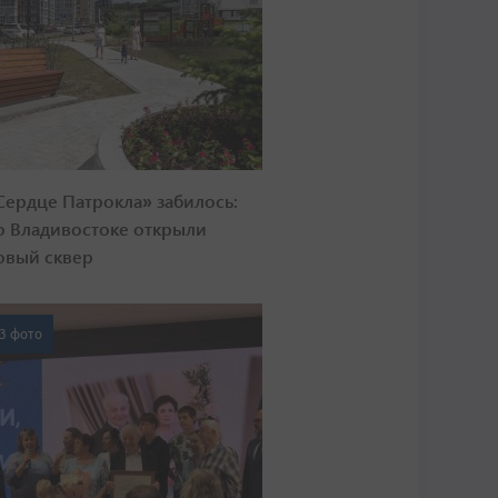
Сердце Патрокла» забилось:
о Владивостоке открыли
овый сквер
3 фото