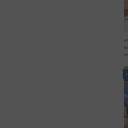
«
в
н
2