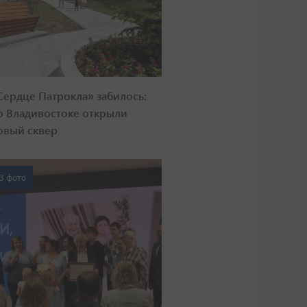
Сердце Патрокла» забилось:
о Владивостоке открыли
овый сквер
3 фото