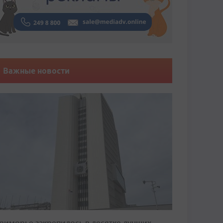
Важные новости
риморье закрепилось в десятке лучших