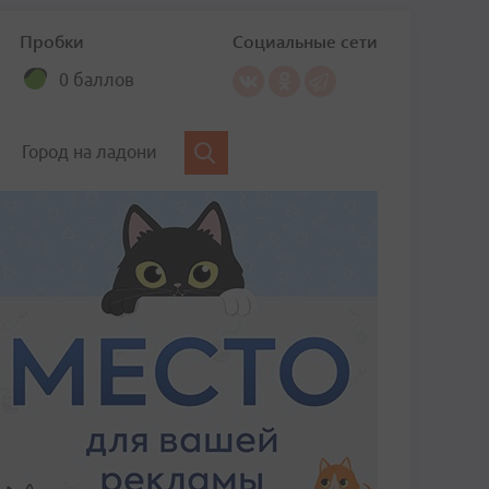
Пробки
Социальные сети
0 баллов
Город на ладони