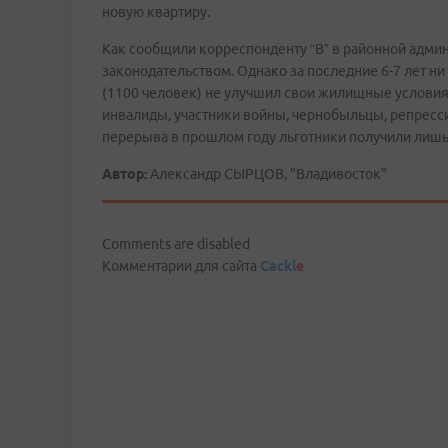
новую квартиру.
Как сообщили корреспонденту “В” в районной админ
законодательством. Однако за последние 6-7 лет ни
(1100 человек) не улучшил свои жилищные условия.
инвалиды, участники войны, чернобыльцы, репресс
перерыва в прошлом году льготники получили лишь п
Автор:
Александр СЫРЦОВ, "Владивосток"
Comments are disabled
Комментарии для сайта
Cackl
e