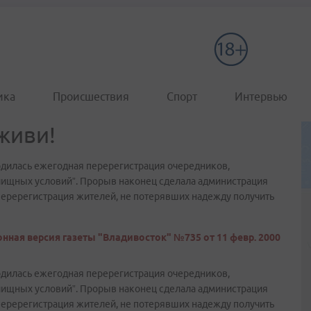
ика
Происшествия
Спорт
Интервью
живи!
одилась ежегодная перерегистрация очередников,
лищных условий”. Прорыв наконец сделала администрация
 перерегистрация жителей, не потерявших надежду получить
нная версия газеты "Владивосток" №735 от 11 февр. 2000
одилась ежегодная перерегистрация очередников,
лищных условий”. Прорыв наконец сделала администрация
 перерегистрация жителей, не потерявших надежду получить