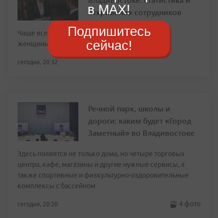
в MAX!
откровения сотрудников
Подпишитесь
Чаще всего о планах уволиться заранее говорят
сейчас!
женщины
сегодня, 20:32
Речной парк, школы и
дороги: каким будет «Город
Заметный» во Владивостоке
Здесь появятся не только дома, но четыре торговых
центра, кафе, магазины и другие нужные сервисы, а
также спортивные и физкультурно-оздоровительные
комплексы с бассейном
4 фото
сегодня, 20:20