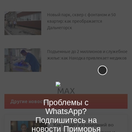
Новый парк, сквер с фонтаном и 50
квартир: как преображается
Дальнегорск
Подъемные до 2 миллионов и служебное
жилье: как Находка привлекает медиков
Проблемы с
Другие новости
WhatsApp?
Подпишитесь на
Как уходят из компаний во
новости Приморья
Владивостоке: статистика и