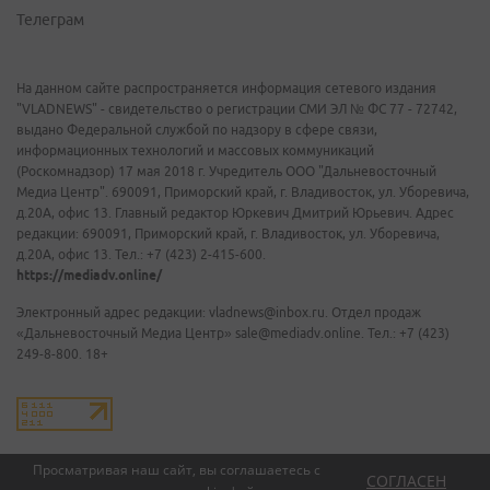
Телеграм
На данном сайте распространяется информация сетевого издания
"VLADNEWS" - свидетельство о регистрации СМИ ЭЛ № ФС 77 - 72742,
выдано Федеральной службой по надзору в сфере связи,
информационных технологий и массовых коммуникаций
(Роскомнадзор) 17 мая 2018 г. Учредитель ООО "Дальневосточный
Медиа Центр". 690091, Приморский край, г. Владивосток, ул. Уборевича,
д.20А, офис 13. Главный редактор Юркевич Дмитрий Юрьевич. Адрес
редакции: 690091, Приморский край, г. Владивосток, ул. Уборевича,
д.20А, офис 13. Тел.: +7 (423) 2-415-600.
https://mediadv.online/
Электронный адрес редакции: vladnews@inbox.ru. Отдел продаж
«Дальневосточный Медиа Центр» sale@mediadv.online. Тел.: +7 (423)
249-8-800. 18+
Просматривая наш сайт, вы соглашаетесь с
СОГЛАСЕН