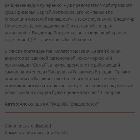
района Геннадий Кучеренко, муж председателя Арбитражного
суда Приморья Сергей Локтионов, его компаньон по
оппозиции Анатолий Милашевич, а также журналист Владимир
Никифоров (самовыдвижение) и отставной генерал
погранвойск Владимир Борученко, возглавляющий краевое
отделение ДПА – движения Льва Рохлина.
В списке претендентов числятся москвич Сергей Фокин,
директор загадочной “автономной некоммерческой
организации “СемьЯ”, а также временно не работающий
самовыдвиженец из Хабаровска Владимир Володин. Однако
появления во Владивостоке более известных заезжих
политиков исключать пока не следует, поскольку документы в
комиссии 50-го округа будут приниматься до 13 февраля.
Автор:
Александр КАРТАШОВ, "Владивосток"
Comments are disabled
Комментарии для сайта
Cackl
e