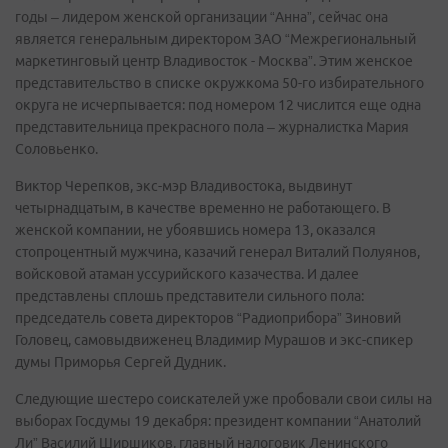
годы – лидером женской организации “Анна”, сейчас она
является генеральным директором ЗАО “Межрегиональный
маркетинговый центр Владивосток - Москва”. Этим женское
представительство в списке окружкома 50-го избирательного
округа не исчерпывается: под номером 12 числится еще одна
представительница прекрасного пола – журналистка Мария
Соловьенко.
Виктор Черепков, экс-мэр Владивостока, выдвинут
четырнадцатым, в качестве временно не работающего. В
женской компании, не убоявшись номера 13, оказался
стопроцентный мужчина, казачий генерал Виталий Полуянов,
войсковой атаман уссурийского казачества. И далее
представлены сплошь представители сильного пола:
председатель совета директоров “Радиоприбора” Зиновий
Головец, самовыдвиженец Владимир Мурашов и экс-спикер
думы Приморья Сергей Дудник.
Следующие шестеро соискателей уже пробовали свои силы на
выборах Госдумы 19 декабря: президент компании “Анатолий
Ли” Василий Ширшиков, главный налоговик Ленинского