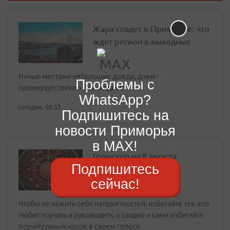
Жара спадет в Приморье: что
ждет регион в выходные
Ночью местами небольшие дожди, днем -
Проблемы с
преимущественно без осадков
WhatsApp?
сегодня, 08:33
Подпишитесь на
новости Приморья
в MAX!
Гороскоп на 8 августа
Подпишитесь
сейчас!
Чтобы не нажить себе неприятностей, избегайте тех, кто
любит поучать и руководить, а заодно и сами избегайте
поучительных ноток в своем голосе