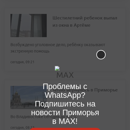
Шестилетний ребенок выпал
из окна в Артёме
Возбуждено уголовное дело, ребёнку оказывают
экстренную помощь
сегодня, 09:21
Проблемы с
Тепло вернулось в Приморье
WhatsApp?
Подпишитесь на
новости Приморья
Во Владивостоке сегодня до +27°С
в MAX!
сегодня, 08:23