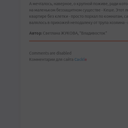
А мечталось, наверное, о крупной поживе, ради кот
на маленьком беззащитном существе - Кеше. Этот л
квартире без клетки - просто порхал по комнатам, с
валялось в прихожей неподалеку от трупа хозяина -
Автор:
Светлана ЖУКОВА, "Владивосток"
Comments are disabled
Комментарии для сайта
Cackl
e