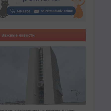
Важные новости
риморье закрепилось в десятке лучших