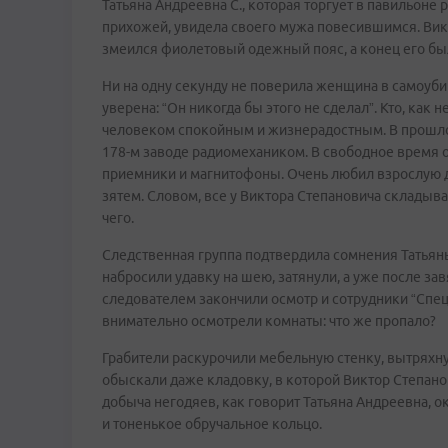
Татьяна Андреевна С., которая торгует в павильоне
прихожей, увидела своего мужа повесившимся. Викт
змеился фиолетовый одежный пояс, а конец его был 
Ни на одну секунду не поверила женщина в самоуби
уверена: “Он никогда бы этого не сделал”. Кто, как
человеком спокойным и жизнерадостным. В прошлом
178-м заводе радиомехаником. В свободное время
приемники и магнитофоны. Очень любил взрослую до
зятем. Словом, все у Виктора Степановича складыва
чего.
Следственная группа подтвердила сомнения Татья
набросили удавку на шею, затянули, а уже после зав
следователем закончили осмотр и сотрудники “Спец
внимательно осмотрели комнаты: что же пропало?
Грабители раскурочили мебельную стенку, вытряхну
обыскали даже кладовку, в которой Виктор Степан
добыча негодяев, как говорит Татьяна Андреевна, о
и тоненькое обручальное кольцо.