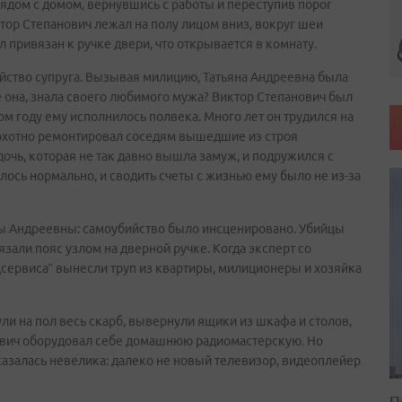
 рядом с домом, вернувшись с работы и переступив порог
ор Степанович лежал на полу лицом вниз, вокруг шеи
привязан к ручке двери, что открывается в комнату.
йство супруга. Вызывая милицию, Татьяна Андреевна была
 не она, знала своего любимого мужа? Виктор Степанович был
 году ему исполнилось полвека. Много лет он трудился на
 охотно ремонтировал соседям вышедшие из строя
чь, которая не так давно вышла замуж, и подружился с
лось нормально, и сводить счеты с жизнью ему было не из-за
ны Андреевны: самоубийство было инсценировано. Убийцы
язали пояс узлом на дверной ручке. Когда эксперт со
сервиса” вынесли труп из квартиры, милиционеры и хозяйка
ли на пол весь скарб, вывернули ящики из шкафа и столов,
ович оборудовал себе домашнюю радиомастерскую. Но
казалась невелика: далеко не новый телевизор, видеоплейер
П