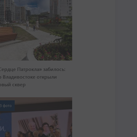
Сердце Патрокла» забилось:
о Владивостоке открыли
овый сквер
3 фото