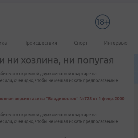
ика
Происшествия
Спорт
Интервью
 ни хозяина, ни попугая
рабители в скромной двухкомнатной квартире на
весили, очевидно, чтобы не мешал искать предполагаемые
онная версия газеты "Владивосток" №728 от 1 февр. 2000
рабители в скромной двухкомнатной квартире на
весили, очевидно, чтобы не мешал искать предполагаемые