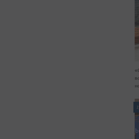
«
в
н
2