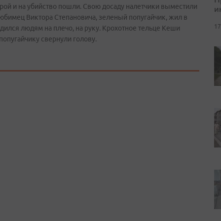
орой и на убийство пошли. Свою досаду налетчики выместили
и
юбимец Виктора Степановича, зеленый попугайчик, жил в
17
адился людям на плечо, на руку. Крохотное тельце Кеши
 попугайчику свернули голову.