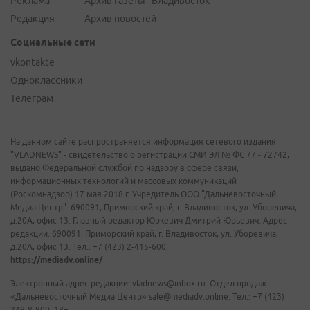
Реклама
Архив газеты "Владивосток"
Редакция
Архив новостей
Социальные сети
vkontakte
Одноклассники
Телеграм
На данном сайте распространяется информация сетевого издания
"VLADNEWS" - свидетельство о регистрации СМИ ЭЛ № ФС 77 - 72742,
выдано Федеральной службой по надзору в сфере связи,
информационных технологий и массовых коммуникаций
(Роскомнадзор) 17 мая 2018 г. Учредитель ООО "Дальневосточный
Медиа Центр". 690091, Приморский край, г. Владивосток, ул. Уборевича,
д.20А, офис 13. Главный редактор Юркевич Дмитрий Юрьевич. Адрес
редакции: 690091, Приморский край, г. Владивосток, ул. Уборевича,
д.20А, офис 13. Тел.: +7 (423) 2-415-600.
https://mediadv.online/
Электронный адрес редакции: vladnews@inbox.ru. Отдел продаж
«Дальневосточный Медиа Центр» sale@mediadv.online. Тел.: +7 (423)
249-8-800. 18+