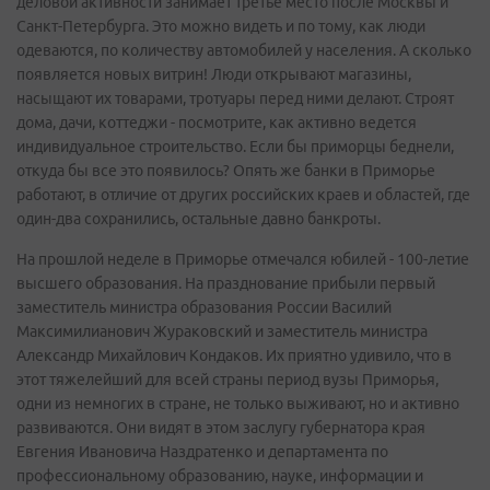
деловой активности занимает третье место после Москвы и
Санкт-Петербурга. Это можно видеть и по тому, как люди
одеваются, по количеству автомобилей у населения. А сколько
появляется новых витрин! Люди открывают магазины,
насыщают их товарами, тротуары перед ними делают. Строят
дома, дачи, коттеджи - посмотрите, как активно ведется
индивидуальное строительство. Если бы приморцы беднели,
откуда бы все это появилось? Опять же банки в Приморье
работают, в отличие от других российских краев и областей, где
один-два сохранились, остальные давно банкроты.
На прошлой неделе в Приморье отмечался юбилей - 100-летие
высшего образования. На празднование прибыли первый
заместитель министра образования России Василий
Максимилианович Жураковский и заместитель министра
Александр Михайлович Кондаков. Их приятно удивило, что в
этот тяжелейший для всей страны период вузы Приморья,
одни из немногих в стране, не только выживают, но и активно
развиваются. Они видят в этом заслугу губернатора края
Евгения Ивановича Наздратенко и департамента по
профессиональному образованию, науке, информации и