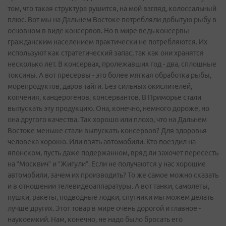
том, что такая структура рушится, на мой взгляд, колоссальный
плюс. Вот мы на Дальнем Востоке потребляли добытую рыбу в
основном в виде консервов. Но в мире ведь консервы
гражданским населением практически не потребляются. Их
используют как стратегический запас, так как они хранятся
несколько лет. В консервах, пролежавших год - два, сплошные
токсины. А вот пресервы - это более мягкая обработка рыбы,
морепродуктов, даров тайги. Без сильных окислителей,
копчения, канцерогенов, консервантов. В Приморье стали
выпускать эту продукцию. Она, конечно, немного дороже, но
она другого качества. Так хорошо или плохо, что на Дальнем
Востоке меньше стали выпускать консервов? Для здоровья
человека хорошо. Или взять автомобили. Кто поездил на
японском, пусть даже подержанном, вряд ли захочет пересесть
на “Москвич” и “Жигули”. Если не получаются у нас хорошие
автомобили, зачем их производить? То же самое можно сказать
и в отношении телевидеоаппаратуры. А вот танки, самолеты,
пушки, ракеты, подводные лодки, спутники мы можем делать
лучше других. Этот товар в мире очень дорогой и главное -
наукоемкий. Нам, конечно, не надо было бросать его