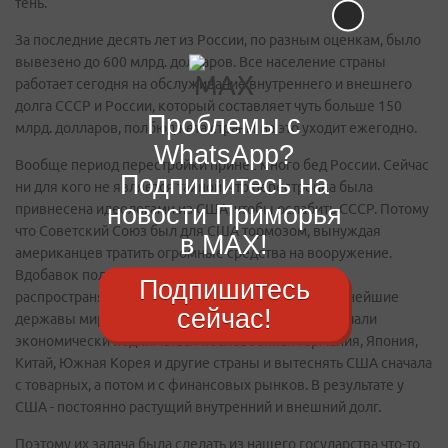
тень.
За последние десять лет из России, по разным оценкам, было
вывезено до 600 млрд. долларов. Все население страны
работает сегодня на обслуживание внутреннего и внешнего
долга СССР и России, который составляет чуть больше 150
Проблемы с
млрд. долларов, полбюджета страны на это уходит ежегодно.
WhatsApp?
Вообще период перестройки принес много бед России. Сейчас
Подпишитесь на
ни для кого не является тайной, что перестройка была
новости Приморья
привнесена идеологами из США, чтобы ослабить СССР. Потому
что Советский Союз был для США тормозом, вынуждая
в MAX!
американцев тратить огромные средства на вооружение.
Вдобавок полмира за собой вел и не давал США
Подпишитесь
распространять там свое влияние. А пока две крупнейшие
сейчас!
державы мира занимались гонкой вооружений, начали
экономически подниматься послевоенная Германия, Япония,
Китай, Южная Корея и другие страны и вытеснять США сначала
с товарных, а потом и с финансовых рынков. В результате у
США - постоянно растущий внутренний и внешний долг.
Поэтому их задача была сделать из нашего государства что-то