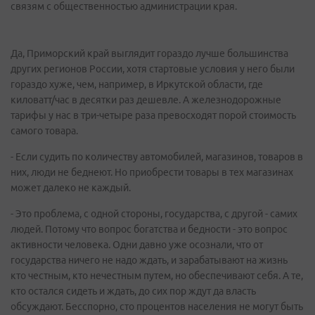
связям с общественностью администрации края.
Да, Приморский край выглядит гораздо лучше большинства
других регионов России, хотя стартовые условия у него были
гораздо хуже, чем, например, в Иркутской области, где
киловатт/час в десятки раз дешевле. А железнодорожные
тарифы у нас в три-четыре раза превосходят порой стоимость
самого товара.
- Если судить по количеству автомобилей, магазинов, товаров в
них, люди не беднеют. Но приобрести товары в тех магазинах
может далеко не каждый.
- Это проблема, с одной стороны, государства, с другой - самих
людей. Потому что вопрос богатства и бедности - это вопрос
активности человека. Одни давно уже осознали, что от
государства ничего не надо ждать, и зарабатывают на жизнь
кто честным, кто нечестным путем, но обеспечивают себя. А те,
кто остался сидеть и ждать, до сих пор ждут да власть
обсуждают. Бесспорно, сто процентов населения не могут быть