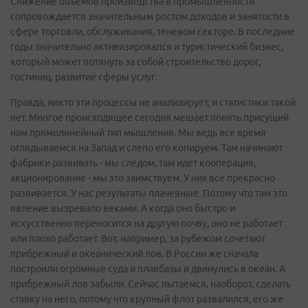
Снижение объемов производства в промышленности
сопровождается значительным ростом доходов и занятости в
сфере торговли, обслуживания, теневом секторе. В последние
годы значительно активизировался и туристический бизнес,
который может потянуть за собой строительство дорог,
гостиниц, развитие сферы услуг.
Правда, никто эти процессы не анализирует, и статистики такой
нет. Многое происходящее сегодня мешает понять присущий
нам прямолинейный тип мышления. Мы ведь все время
оглядываемся на Запад и слепо его копируем. Там начинают
фабрики развивать - мы следом, там идет кооперация,
акционирование - мы это заимствуем. У них все прекрасно
развивается. У нас результаты плачевные. Потому что там это
явление вызревало веками. А когда оно быстро и
искусственно переносится на другую почву, оно не работает
или плохо работает. Вот, например, за рубежом сочетают
прибрежный и океанический лов. В России же сначала
построили огромные суда и плавбазы и двинулись в океан. А
прибрежный лов забыли. Сейчас пытаемся, наоборот, сделать
ставку на него, потому что крупный флот развалился, его же