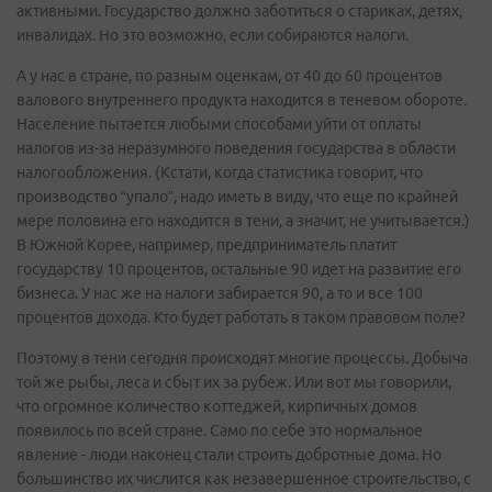
активными. Государство должно заботиться о стариках, детях,
инвалидах. Но это возможно, если собираются налоги.
А у нас в стране, по разным оценкам, от 40 до 60 процентов
валового внутреннего продукта находится в теневом обороте.
Население пытается любыми способами уйти от оплаты
налогов из-за неразумного поведения государства в области
налогообложения. (Кстати, когда статистика говорит, что
производство “упало”, надо иметь в виду, что еще по крайней
мере половина его находится в тени, а значит, не учитывается.)
В Южной Корее, например, предприниматель платит
государству 10 процентов, остальные 90 идет на развитие его
бизнеса. У нас же на налоги забирается 90, а то и все 100
процентов дохода. Кто будет работать в таком правовом поле?
Поэтому в тени сегодня происходят многие процессы. Добыча
той же рыбы, леса и сбыт их за рубеж. Или вот мы говорили,
что огромное количество коттеджей, кирпичных домов
появилось по всей стране. Само по себе это нормальное
явление - люди наконец стали строить добротные дома. Но
большинство их числится как незавершенное строительство, с