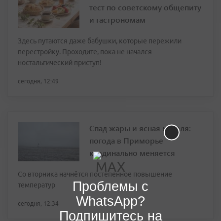
тест по советскому общепиту
и гастрономам
Здесь путаются даже бабушки, которые пережили
перестройку. Проходите, пока не начался
ностальгический приступ!
сегодня, 12:49
Спад жары и ясная неделя:
погода в Приморье
кардинально меняется
Со вторника начнётся постепенное повышение
Проблемы с
температур
WhatsApp?
сегодня, 12:34
Подпишитесь на