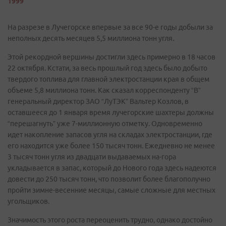
1999
На разрезе в Лучегорске впервые за все 90-е годы добыли за
неполных десять месяцев 5,5 миллиона тонн угля.
Этой рекордной вершины достигли здесь примерно в 18 часов
22 октября. Кстати, за весь прошлый год здесь было добыто
твердого топлива для главной электростанции края в общем
объеме 5,8 миллиона тонн. Как сказал корреспонденту “В”
генеральный директор ЗАО “ЛуТЭК” Вальтер Козлов, в
оставшееся до 1 января время лучегорские шахтеры должны
“перешагнуть” уже 7-миллионную отметку. Одновременно
идет накопление запасов угля на складах электростанции, где
его находится уже более 150 тысяч тонн. Ежедневно не менее
3 тысяч тонн угля из двадцати выдаваемых на-гора
укладывается в запас, который до Нового года здесь надеются
довести до 250 тысяч тонн, что позволит более благополучно
пройти зимне-весенние месяцы, самые сложные для местных
угольщиков.
Значимость этого роста переоценить трудно, однако достойно