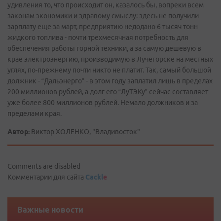
удивления то, что происходит он, казалось бы, вопреки всем
законам экономики и здравому смыслу: здесь не получили
зарплату еще за март, предприятию недодано 6 тысяч тонн
жидкого топлива - почти трехмесячная потребность для
обеспечения работы горной техники, а за самую дешевую в
крае электроэнергию, производимую в Лучегорске на местных
углях, по-прежнему почти никто не платит. Так, самый большой
должник - “Дальэнерго” - в этом году заплатил лишь в пределах
200 миллионов рублей, а долг его “ЛуТЭКу” сейчас составляет
уже более 800 миллионов рублей. Немало должников и за
пределами края.
Автор:
Виктор ХОЛЕНКО, "Владивосток"
Comments are disabled
Комментарии для сайта
Cackl
e
Важные новости