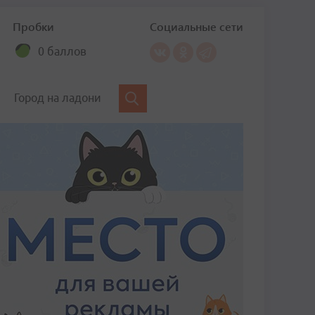
Пробки
Социальные сети
0 баллов
Город на ладони