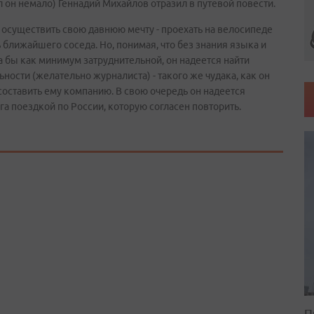
 он немало) Геннадий Михайлов отразил в путевой повести.
ен осуществить свою давнюю мечту - проехать на велосипеде
ь ближайшего соседа. Но, понимая, что без знания языка и
а бы как минимум затруднительной, он надеется найти
ости (желательно журналиста) - такого же чудака, как он
составить ему компанию. В свою очередь он надеется
га поездкой по России, которую согласен повторить.
П