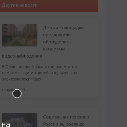
Другие новости
Детские площадки
предложили
оборудовать
камерами
видеонаблюдения
В Общественной палате считают, что это
поможет защитить детей от курьеров на
электровелосипедах
сегодня, 02:31
Социальная пенсия в
 на
России выросла до