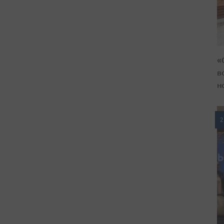
«
в
н
2