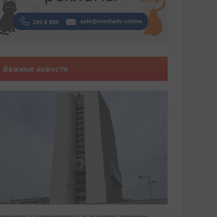
Важные новости
риморье закрепилось в десятке лучших