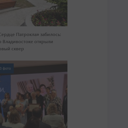
Сердце Патрокла» забилось:
о Владивостоке открыли
овый сквер
3 фото