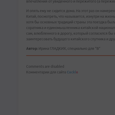
впечатления от увиденного и пережитого (а пережил
И опять ему не сидится дома. На этот раз он намер
Китай, посмотреть, что называется, изнутри на жизн
хотя бы основных традиций страны эта поездка был
соратника и единомышленника китайской национальн
сам, влюбленного в дорогу, который согласился бы 
заинтересовать будущего китайского спутника и дру
Автор:
Ирина ГЛАДКИХ, специально для "В"
Comments are disabled
Комментарии для сайта
Cackl
e