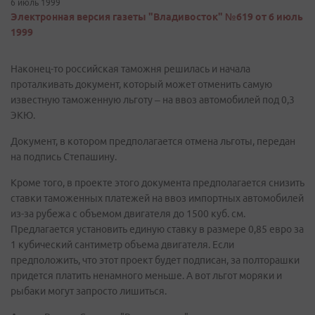
6 июль 1999
Электронная версия газеты "Владивосток" №619 от 6 июль
1999
Наконец-то российская таможня решилась и начала
проталкивать документ, который может отменить самую
известную таможенную льготу – на ввоз автомобилей под 0,3
ЭКЮ.
Документ, в котором предполагается отмена льготы, передан
на подпись Степашину.
Кроме того, в проекте этого документа предполагается снизить
ставки таможенных платежей на ввоз импортных автомобилей
из-за рубежа с объемом двигателя до 1500 куб. см.
Предлагается установить единую ставку в размере 0,85 евро за
1 кубический сантиметр объема двигателя. Если
предположить, что этот проект будет подписан, за полторашки
придется платить ненамного меньше. А вот льгот моряки и
рыбаки могут запросто лишиться.