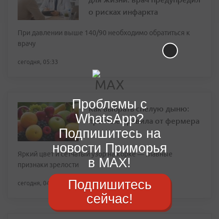
о рисках инфаркта
При давлении выше 140/90 необходимо обратиться к
врачу
сегодня, 05:33
Проблемы с
Как выбрать спелую дыню:
WhatsApp?
простые правила от фермера
Подпишитесь на
новости Приморья
Яркий цвет и сетчатый узор на корке — главные
в MAX!
признаки зрелости
Подпишитесь
сегодня, 04:29
сейчас!