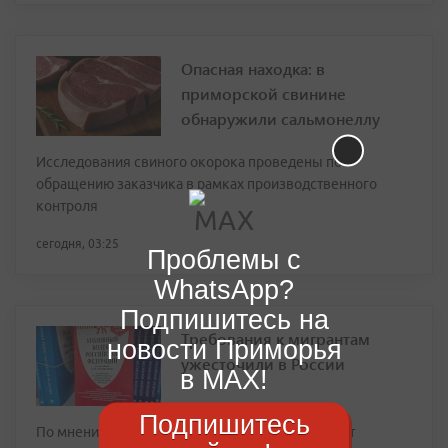
Опасная находка: в
приморской свинине
обнаружили сальмонеллу
Исследования свиного окорока проведены по
обращению заказчика в рамках производственного
контроля
сегодня, 03:25
Проблемы с
WhatsApp?
Подпишитесь на
Требования к мигрантам
новости Приморья
ужесточили в России
в MAX!
Подпишитесь
По мнению приморских экспертов, это позволит