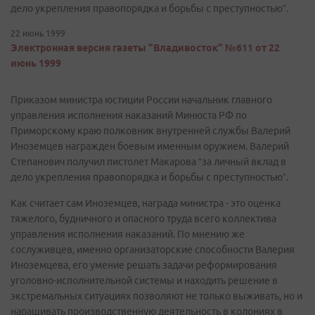
дело укрепления правопорядка и борьбы с преступностью”.
22 июнь 1999
Электронная версия газеты "Владивосток" №611 от 22
июнь 1999
Приказом министра юстиции России начальник главного
управления исполнения наказаний Минюста РФ по
Приморскому краю полковник внутренней службы Валерий
Иноземцев награжден боевым именным оружием. Валерий
Степанович получил пистолет Макарова “за личный вклад в
дело укрепления правопорядка и борьбы с преступностью”.
Как считает сам Иноземцев, награда министра - это оценка
тяжелого, будничного и опасного труда всего коллектива
управления исполнения наказаний. По мнению же
сослуживцев, именно организаторские способности Валерия
Иноземцева, его умение решать задачи реформирования
уголовно-исполнительной системы и находить решение в
экстремальных ситуациях позволяют не только выживать, но и
наращивать производственную деятельность в колониях в