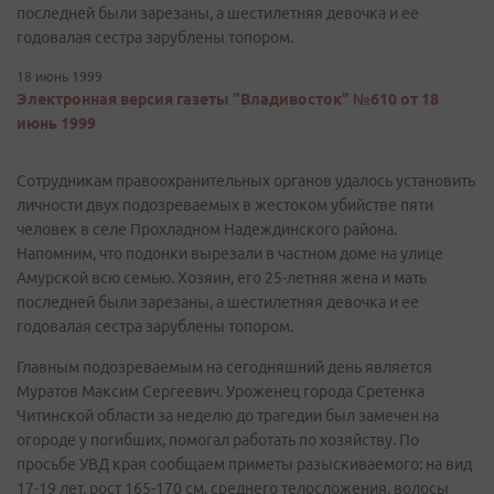
последней были зарезаны, а шестилетняя девочка и ее
годовалая сестра зарублены топором.
18 июнь 1999
Электронная версия газеты "Владивосток" №610 от 18
июнь 1999
Сотрудникам правоохранительных органов удалось установить
личности двух подозреваемых в жестоком убийстве пяти
человек в селе Прохладном Надеждинского района.
Напомним, что подонки вырезали в частном доме на улице
Амурской всю семью. Хозяин, его 25-летняя жена и мать
последней были зарезаны, а шестилетняя девочка и ее
годовалая сестра зарублены топором.
Главным подозреваемым на сегодняшний день является
Муратов Максим Сергеевич. Уроженец города Сретенка
Читинской области за неделю до трагедии был замечен на
огороде у погибших, помогал работать по хозяйству. По
просьбе УВД края сообщаем приметы разыскиваемого: на вид
17-19 лет, рост 165-170 см, среднего телосложения, волосы