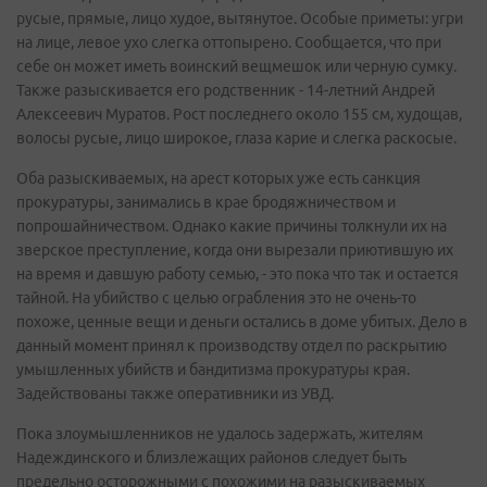
русые, прямые, лицо худое, вытянутое. Особые приметы: угри
на лице, левое ухо слегка оттопырено. Сообщается, что при
себе он может иметь воинский вещмешок или черную сумку.
Также разыскивается его родственник - 14-летний Андрей
Алексеевич Муратов. Рост последнего около 155 см, худощав,
волосы русые, лицо широкое, глаза карие и слегка раскосые.
Оба разыскиваемых, на арест которых уже есть санкция
прокуратуры, занимались в крае бродяжничеством и
попрошайничеством. Однако какие причины толкнули их на
зверское преступление, когда они вырезали приютившую их
на время и давшую работу семью, - это пока что так и остается
тайной. На убийство с целью ограбления это не очень-то
похоже, ценные вещи и деньги остались в доме убитых. Дело в
данный момент принял к производству отдел по раскрытию
умышленных убийств и бандитизма прокуратуры края.
Задействованы также оперативники из УВД.
Пока злоумышленников не удалось задержать, жителям
Надеждинского и близлежащих районов следует быть
предельно осторожными с похожими на разыскиваемых