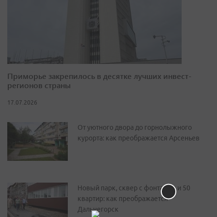
Приморье закрепилось в десятке лучших инвест-
регионов страны
17.07.2026
От уютного двора до горнолыжного
курорта: как преображается Арсеньев
Новый парк, сквер с фонтаном и 50
квартир: как преображается
Дальнегорск