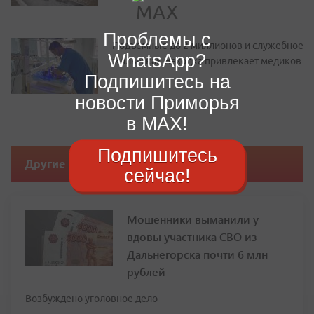
Проблемы с
Подъемные до 2 миллионов и служебное
WhatsApp?
жилье: как Находка привлекает медиков
Подпишитесь на
новости Приморья
в MAX!
Подпишитесь
Другие новости
сейчас!
Мошенники выманили у
вдовы участника СВО из
Дальнегорска почти 6 млн
рублей
Возбуждено уголовное дело