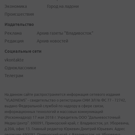
Экономика
Город на ладони
Происшествия
Издательство
Реклама
Архив газеты "Владивосток"
Редакция
Архив новостей
Социальные сети
vkontakte
Одноклассники
Телеграм
На данном сайте распространяется информация сетевого издания
"VLADNEWS" - свидетельство о регистрации СМИ ЭЛ № ФС 77 - 72742,
выдано Федеральной службой по надзору в сфере связи,
информационных технологий и массовых коммуникаций
(Роскомнадзор) 17 мая 2018 г. Учредитель ООО "Дальневосточный
Медиа Центр". 690091, Приморский край, г. Владивосток, ул. Уборевича,
д.20А, офис 13. Главный редактор Юркевич Дмитрий Юрьевич. Адрес
редакции: 690091, Приморский край, г. Владивосток, ул. Уборевича,