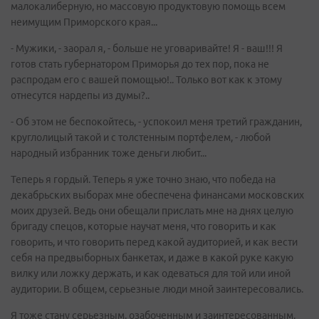
малокалиберную, но массовую продуктовую помощь всем
неимущим Приморского края...
- Мужики, - заорал я, - больше не уговаривайте! Я - ваш!!! Я
готов стать губернатором Приморья до тех пор, пока не
распродам его с вашей помощью!.. Только вот как к этому
отнесутся нардепы из думы?..
- Об этом не беспокойтесь, - успокоил меня третий гражданин,
круглолицый такой и с толстенным портфелем, - любой
народный избранник тоже деньги любит...
Теперь я гордый. Теперь я уже точно знаю, что победа на
декабрьских выборах мне обеспечена финансами московских
моих друзей. Ведь они обещали прислать мне на днях целую
бригаду спецов, которые научат меня, что говорить и как
говорить, и что говорить перед какой аудиторией, и как вести
себя на предвыборных банкетах, и даже в какой руке какую
вилку или ложку держать, и как одеваться для той или иной
аудитории. В общем, серьезные люди мной заинтересовались.
Я тоже стану серьезным, озабоченным и заинтересованным,