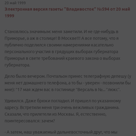
20 май 1999
Электронная версия газеты "Владивосток" №594 от 20 май
1999
Становлюсь значимым: меня заметили. И не где-нибудь в
Приморье, а аж в столице! В Москве!!! А все потому, что я
публично поделился своими намерениями касательно
персонального участия в грядущих выборах губернатора
Приморья в свете требований краевого закона о выборах
губернатора.
Дело было вечером. Почтальон принес телеграфную депешу (у
меня нет домашнего телефона, а то бы - уверен - позвонили бы
мне): “17 мая ждем вас в гостинице “Версаль в №... “люкс”.
Удивился. Даже брюки погладил. И пришел по указанному
адресу. Встретили меня три очень вежливых гражданина.
Сказали, что прилетели из Москвы. Я, естественно,
поинтересовался: зачем?
- А затем, наш уважаемый дальневосточный друг, что мы