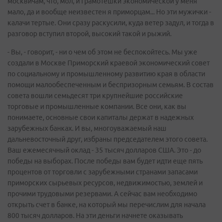
москвичам, что, мол, и грамотешки экономической у меня
мало, да и вообще неизвестен я приморцам... Но эти мужички -
калачи тертые. Они сразу раскусили, куда ветер задул, и тогда в
разговор вступил второй, высокий такой и рыжий.
- Вы, - говорит, - ни о чем об этом не беспокойтесь. Мы уже
создали в Москве Приморский краевой экономический совет
по социальному и промышленному развитию края в области
помощи малообеспеченным и беспризорным семьям. В состав
совета вошли семьдесят три крупнейшие российские
торговые и промышленные компании. Все они, как вы
понимаете, основные свои капиталы держат в надежных
зарубежных банках. И вы, многоуважаемый наш
дальневосточный друг, избраны председателем этого совета.
Ваш ежемесячный оклад - 35 тысяч долларов США. Это - до
победы на выборах. После победы вам будет идти еще пять
процентов от торговли с зарубежными странами запасами
приморских сырьевых ресурсов, недвижимостью, землей и
прочими трудовыми резервами. А сейчас вам необходимо
открыть счет в банке, на который мы перечислим для начала
800 тысяч долларов. На эти деньги начнете оказывать