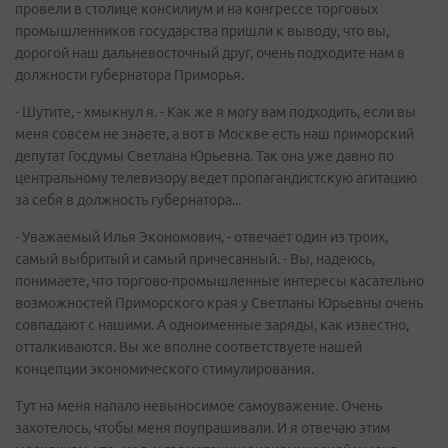
провели в столице консилиум и на конгрессе торговых
промышленников государства пришли к выводу, что вы,
дорогой наш дальневосточный друг, очень подходите нам в
должности губернатора Приморья.
- Шутите, - хмыкнул я. - Как же я могу вам подходить, если вы
меня совсем не знаете, а вот в Москве есть наш приморский
депутат Госдумы Светлана Юрьевна. Так она уже давно по
центральному телевизору ведет пропагандистскую агитацию
за себя в должность губернатора...
- Уважаемый Илья Экономович, - отвечает один из троих,
самый выбритый и самый причесанный. - Вы, надеюсь,
понимаете, что торгово-промышленные интересы касательно
возможностей Приморского края у Светланы Юрьевны очень
совпадают с нашими. А одноименные заряды, как известно,
отталкиваются. Вы же вполне соответствуете нашей
концепции экономического стимулирования.
Тут на меня напало невыносимое самоуважение. Очень
захотелось, чтобы меня поупрашивали. И я отвечаю этим