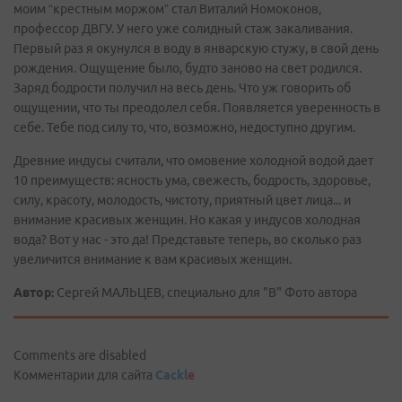
моим “крестным моржом” стал Виталий Номоконов,
профессор ДВГУ. У него уже солидный стаж закаливания.
Первый раз я окунулся в воду в январскую стужу, в свой день
рождения. Ощущение было, будто заново на свет родился.
Заряд бодрости получил на весь день. Что уж говорить об
ощущении, что ты преодолел себя. Появляется уверенность в
себе. Тебе под силу то, что, возможно, недоступно другим.
Древние индусы считали, что омовение холодной водой дает
10 преимуществ: ясность ума, свежесть, бодрость, здоровье,
силу, красоту, молодость, чистоту, приятный цвет лица... и
внимание красивых женщин. Но какая у индусов холодная
вода? Вот у нас - это да! Представьте теперь, во сколько раз
увеличится внимание к вам красивых женщин.
Автор:
Сергей МАЛЬЦЕВ, специально для "В" Фото автора
Comments are disabled
Комментарии для сайта
Cackl
e