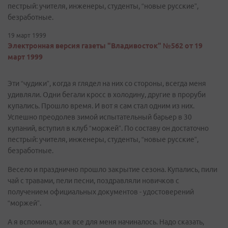
пестрый: учителя, инженеры, студенты, “новые русские”,
безработные.
19 март 1999
Электронная версия газеты "Владивосток" №562 от 19
март 1999
Эти “чудики”, когда я глядел на них со стороны, всегда меня
удивляли. Одни бегали кросс в холодину, другие в проруби
купались. Прошло время. И вот я сам стал одним из них.
Успешно преодолев зимой испытательный барьер в 30
купаний, вступил в клуб “моржей”. По составу он достаточно
пестрый: учителя, инженеры, студенты, “новые русские”,
безработные.
Весело и празднично прошло закрытие сезона. Купались, пили
чай с травами, пели песни, поздравляли новичков с
получением официальных документов - удостоверений
“моржей”.
А я вспоминал, как все для меня начиналось. Надо сказать,