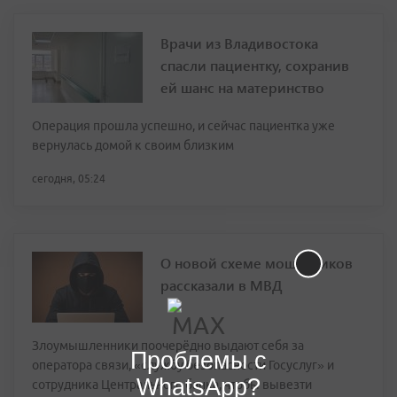
Врачи из Владивостока
спасли пациентку, сохранив
ей шанс на материнство
Операция прошла успешно, и сейчас пациентка уже
вернулась домой к своим близким
сегодня, 05:24
О новой схеме мошенников
рассказали в МВД
Злоумышленники поочерёдно выдают себя за
Проблемы с
оператора связи, «службу безопасности Госуслуг» и
WhatsApp?
сотрудника Центрального банка, чтобы вывезти