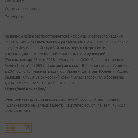
vkontakte
Одноклассники
Телеграм
На данном сайте распространяется информация сетевого издания
"VLADNEWS" - свидетельство о регистрации СМИ ЭЛ № ФС 77 - 72742,
выдано Федеральной службой по надзору в сфере связи,
информационных технологий и массовых коммуникаций
(Роскомнадзор) 17 мая 2018 г. Учредитель ООО "Дальневосточный
Медиа Центр". 690091, Приморский край, г. Владивосток, ул. Уборевича,
д.20А, офис 13. Главный редактор Юркевич Дмитрий Юрьевич. Адрес
редакции: 690091, Приморский край, г. Владивосток, ул. Уборевича,
д.20А, офис 13. Тел.: +7 (423) 2-415-600.
https://mediadv.online/
Электронный адрес редакции: vladnews@inbox.ru. Отдел продаж
«Дальневосточный Медиа Центр» sale@mediadv.online. Тел.: +7 (423)
249-8-800. 18+