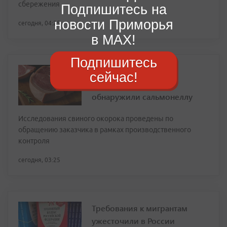
сбережения
Подпишитесь на
новости Приморья
сегодня, 04:25
в MAX!
Подпишитесь
Опасная находка: в
сейчас!
приморской свинине
обнаружили сальмонеллу
Исследования свиного окорока проведены по
обращению заказчика в рамках производственного
контроля
сегодня, 03:25
Требования к мигрантам
ужесточили в России