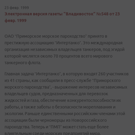
23 февр. 1999
Электронная версия газеты "Владивосток" №548 от 23
февр. 1999
ОАО “Приморское морское пароходство” принято в
престижную ассоциацию “Интертанко”. Это международная
организация независимых владельцев танкеров, под эгидой
которой числятся около 70 процентов всего мирового
танкерного флота.
Главная задача “Интертанко”, в которую входят 260 участников
из 41 страны, как сообщили в пресс-службе “Приморского
морского пароходства”, - выражение интересов независимых
владельцев судов, предназначенных для перевозок
жидкостей и газа, обеспечение конкурентоспособности их
работы, а также заботы о безопасности мореплавания и
экологии. Раньше единственными российским членами этой
ассоциации были черноморцы из Новороссийского
пароходства. Теперь и “ПМП” может стать еще более
влиятельным среди морских предприятий мира.