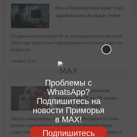
Кто в Приморском крае стал
зарабатывать больше: ответ
По данным аналитиков hh.ru, за первые шесть месяцев
2026 года зарплатные предложения в регионе заметно
подросли
сегодня, 14:26
Проблемы с
В Госдуме предложили
WhatsApp?
поднять МРОТ до 50 тысяч
Подпишитесь на
рублей с 2027 года
новости Приморья
в MAX!
Авторы инициативы объясняют необходимость столь
резкого увеличения высоким уровнем инфляции,
Подпишитесь
существенным подорожанием продуктовой корзины и