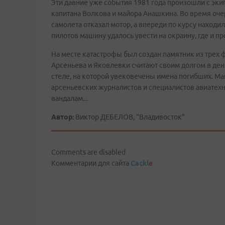
Эти давние уже события 1981 года произошли с эк
капитана Волкова и майора Анашкина. Во время оче
самолета отказал мотор, а впереди по курсу находи
пилотов машину удалось увести на окраину, где и п
На месте катастрофы был создан памятник из трех 
Арсеньева и Яковлевки считают своим долгом в ден
стеле, на которой увековечены имена погибших. Ма
арсеньевских журналистов и специалистов авиатехн
вандалам...
Автор:
Виктор ДЕБЕЛОВ, "Владивосток"
Comments are disabled
Комментарии для сайта
Cackl
e