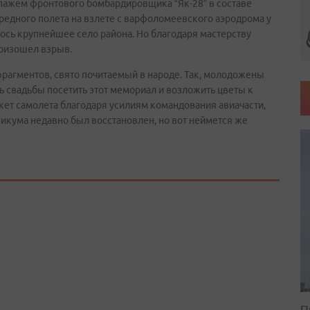
ипажем фронтового бомбардировщика “Як-28” в составе
редного полета на взлете с варфоломеевского аэродрома у
лось крупнейшее село района. Но благодаря мастерству
роизошел взрыв.
фрагментов, свято почитаемый в народе. Так, молодожены
ь свадьбы посетить этот мемориал и возложить цветы к
кет самолета благодаря усилиям командования авиачасти,
икума недавно был восстановлен, но вот неймется же
П