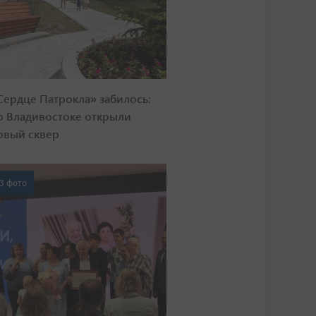
Сердце Патрокла» забилось:
о Владивостоке открыли
овый сквер
3 фото