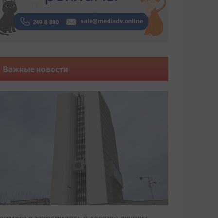
Важные новости
риморье закрепилось в десятке лучших