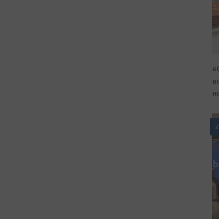
«
в
н
2