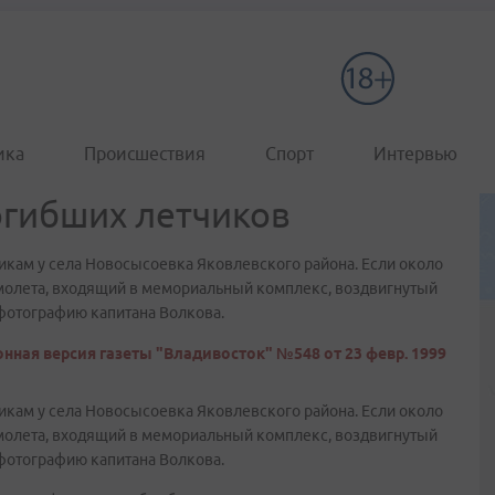
ика
Происшествия
Спорт
Интервью
огибших летчиков
икам у села Новосысоевка Яковлевского района. Если около
амолета, входящий в мемориальный комплекс, воздвигнутый
 фотографию капитана Волкова.
нная версия газеты "Владивосток" №548 от 23 февр. 1999
икам у села Новосысоевка Яковлевского района. Если около
амолета, входящий в мемориальный комплекс, воздвигнутый
 фотографию капитана Волкова.