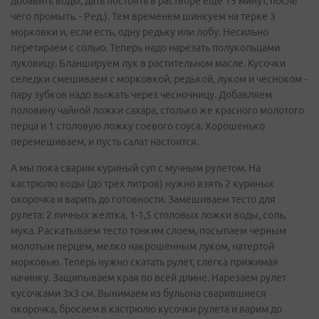
добавить воды, дать постоять в растворе еще 15 минут, после
чего промыть. - Ред.). Тем временем шинкуем на терке 3
морковки и, если есть, одну редьку или лобу. Несильно
перетираем с солью. Теперь надо нарезать полукольцами
луковицу. Бланшируем лук в растительном масле. Кусочки
селедки смешиваем с морковкой, редькой, луком и чесноком -
пару зубков надо выжать через чесночницу. Добавляем
половину чайной ложки сахара, столько же красного молотого
перца и 1 столовую ложку соевого соуса. Хорошенько
перемешиваем, и пусть салат настоится.
А мы пока сварим куриный суп с мучным рулетом. На
кастрюлю воды (до трех литров) нужно взять 2 куриных
окорочка и варить до готовности. Замешиваем тесто для
рулета: 2 яичных желтка, 1-1,5 столовых ложки воды, соль,
мука. Раскатываем тесто тонким слоем, посыпаем черным
молотым перцем, мелко накрошенным луком, натертой
морковью. Теперь нужно скатать рулет, слегка прижимая
начинку. Защипываем края по всей длине. Нарезаем рулет
кусочками 3х3 см. Вынимаем из бульона сварившиеся
окорочка, бросаем в кастрюлю кусочки рулета и варим до