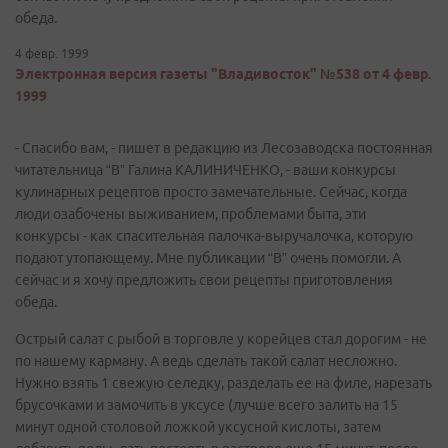
обеда.
4 февр. 1999
Электронная версия газеты "Владивосток" №538 от 4 февр.
1999
- Спасибо вам, - пишет в редакцию из Лесозаводска постоянная
читательница “В” Галина КАЛИНИЧЕНКО, - ваши конкурсы
кулинарных рецептов просто замечательные. Сейчас, когда
люди озабочены выживанием, проблемами быта, эти
конкурсы - как спасительная палочка-выручалочка, которую
подают утопающему. Мне публикации “В” очень помогли. А
сейчас и я хочу предложить свои рецепты приготовления
обеда.
Острый салат с рыбой в торговле у корейцев стал дорогим - не
по нашему карману. А ведь сделать такой салат несложно.
Нужно взять 1 свежую селедку, разделать ее на филе, нарезать
брусочками и замочить в уксусе (лучше всего залить на 15
минут одной столовой ложкой уксусной кислоты, затем