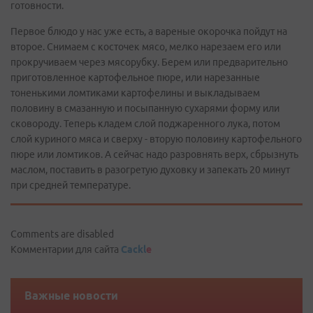
готовности.
Первое блюдо у нас уже есть, а вареные окорочка пойдут на
второе. Снимаем с косточек мясо, мелко нарезаем его или
прокручиваем через мясорубку. Берем или предварительно
приготовленное картофельное пюре, или нарезанные
тоненькими ломтиками картофелины и выкладываем
половину в смазанную и посыпанную сухарями форму или
сковороду. Теперь кладем слой поджаренного лука, потом
слой куриного мяса и сверху - вторую половину картофельного
пюре или ломтиков. А сейчас надо разровнять верх, сбрызнуть
маслом, поставить в разогретую духовку и запекать 20 минут
при средней температуре.
Comments are disabled
Комментарии для сайта
Cackl
e
Важные новости