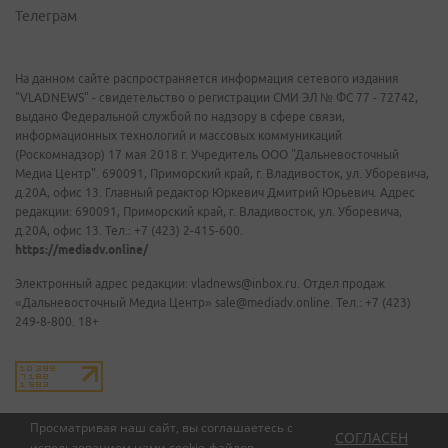
Телеграм
На данном сайте распространяется информация сетевого издания
"VLADNEWS" - свидетельство о регистрации СМИ ЭЛ № ФС 77 - 72742,
выдано Федеральной службой по надзору в сфере связи,
информационных технологий и массовых коммуникаций
(Роскомнадзор) 17 мая 2018 г. Учредитель ООО "Дальневосточный
Медиа Центр". 690091, Приморский край, г. Владивосток, ул. Уборевича,
д.20А, офис 13. Главный редактор Юркевич Дмитрий Юрьевич. Адрес
редакции: 690091, Приморский край, г. Владивосток, ул. Уборевича,
д.20А, офис 13. Тел.: +7 (423) 2-415-600.
https://mediadv.online/
Электронный адрес редакции: vladnews@inbox.ru. Отдел продаж
«Дальневосточный Медиа Центр» sale@mediadv.online. Тел.: +7 (423)
249-8-800. 18+
Просматривая наш сайт, вы соглашаетесь с
СОГЛАСЕН
использованием нами
cookie-файлов
.