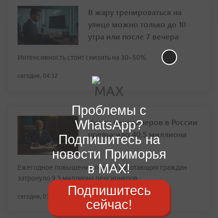
В жару тренироваться на
улице можно только до 10
утра или после 7 вечера
Интенсивность стоит снизить на 30–50%
сегодня, 04:32
Проблемы с
Число пенсионеров в России
WhatsApp?
превысило 40,5 миллиона
Подпишитесь на
новости Приморья
в MAX!
Ежегодное повышение пенсий работающих граждан
затронуло 9,3 миллиона пенсионеров
Подпишитесь
сегодня, 03:23
сейчас!