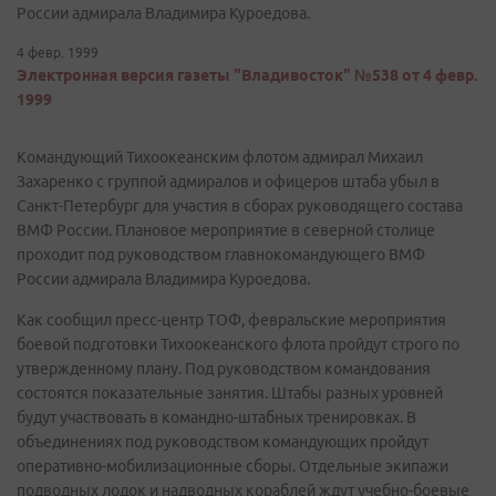
России адмирала Владимира Куроедова.
4 февр. 1999
Электронная версия газеты "Владивосток" №538 от 4 февр.
1999
Командующий Тихоокеанским флотом адмирал Михаил
Захаренко с группой адмиралов и офицеров штаба убыл в
Санкт-Петербург для участия в сборах руководящего состава
ВМФ России. Плановое мероприятие в северной столице
проходит под руководством главнокомандующего ВМФ
России адмирала Владимира Куроедова.
Как сообщил пресс-центр ТОФ, февральские мероприятия
боевой подготовки Тихоокеанского флота пройдут строго по
утвержденному плану. Под руководством командования
состоятся показательные занятия. Штабы разных уровней
будут участвовать в командно-штабных тренировках. В
объединениях под руководством командующих пройдут
оперативно-мобилизационные сборы. Отдельные экипажи
подводных лодок и надводных кораблей ждут учебно-боевые