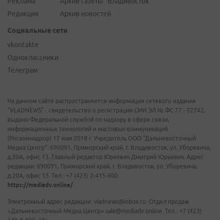
Реклама
Архив газеты "Владивосток"
Редакция
Архив новостей
Социальные сети
vkontakte
Одноклассники
Телеграм
На данном сайте распространяется информация сетевого издания
"VLADNEWS" - свидетельство о регистрации СМИ ЭЛ № ФС 77 - 72742,
выдано Федеральной службой по надзору в сфере связи,
информационных технологий и массовых коммуникаций
(Роскомнадзор) 17 мая 2018 г. Учредитель ООО "Дальневосточный
Медиа Центр". 690091, Приморский край, г. Владивосток, ул. Уборевича,
д.20А, офис 13. Главный редактор Юркевич Дмитрий Юрьевич. Адрес
редакции: 690091, Приморский край, г. Владивосток, ул. Уборевича,
д.20А, офис 13. Тел.: +7 (423) 2-415-600.
https://mediadv.online/
Электронный адрес редакции: vladnews@inbox.ru. Отдел продаж
«Дальневосточный Медиа Центр» sale@mediadv.online. Тел.: +7 (423)