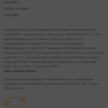
vkontakte
Одноклассники
Телеграм
На данном сайте распространяется информация сетевого издания
"VLADNEWS" - свидетельство о регистрации СМИ ЭЛ № ФС 77 - 72742,
выдано Федеральной службой по надзору в сфере связи,
информационных технологий и массовых коммуникаций
(Роскомнадзор) 17 мая 2018 г. Учредитель ООО "Дальневосточный
Медиа Центр". 690091, Приморский край, г. Владивосток, ул. Уборевича,
д.20А, офис 13. Главный редактор Юркевич Дмитрий Юрьевич. Адрес
редакции: 690091, Приморский край, г. Владивосток, ул. Уборевича,
д.20А, офис 13. Тел.: +7 (423) 2-415-600.
https://mediadv.online/
Электронный адрес редакции: vladnews@inbox.ru. Отдел продаж
«Дальневосточный Медиа Центр» sale@mediadv.online. Тел.: +7 (423)
249-8-800. 18+