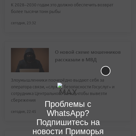
К 2028–2030 годам это должно обеспечить возврат
более тысячи тонн рыбы
сегодня, 23:32
О новой схеме мошенников
рассказали в МВД
Злоумышленники поочерёдно выдают себя за
оператора связи, «службу безопасности Госуслуг» и
сотрудника Центрального банка, чтобы вывезти
сбережения
Проблемы с
WhatsApp?
сегодня, 22:45
Подпишитесь на
новости Приморья