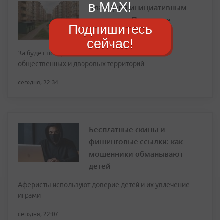
в MAX!
Благодаря инициативным
жителям в Приморье
Подпишитесь
преображаются села
сейчас!
За будет построено и восстановлено более 600
общественных и дворовых территорий
сегодня, 22:34
Бесплатные скины и
фишинговые ссылки: как
мошенники обманывают
детей
Аферисты используют доверие детей и их увлечение
играми
сегодня, 22:07