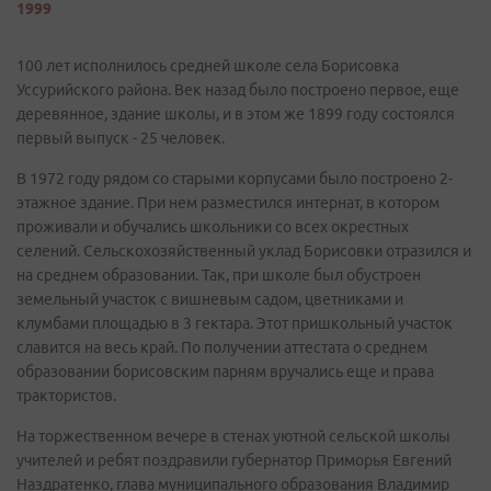
1999
100 лет исполнилось средней школе села Борисовка
Уссурийского района. Век назад было построено первое, еще
деревянное, здание школы, и в этом же 1899 году состоялся
первый выпуск - 25 человек.
В 1972 году рядом со старыми корпусами было построено 2-
этажное здание. При нем разместился интернат, в котором
проживали и обучались школьники со всех окрестных
селений. Сельскохозяйственный уклад Борисовки отразился и
на среднем образовании. Так, при школе был обустроен
земельный участок с вишневым садом, цветниками и
клумбами площадью в 3 гектара. Этот пришкольный участок
славится на весь край. По получении аттестата о среднем
образовании борисовским парням вручались еще и права
трактористов.
На торжественном вечере в стенах уютной сельской школы
учителей и ребят поздравили губернатор Приморья Евгений
Наздратенко, глава муниципального образования Владимир