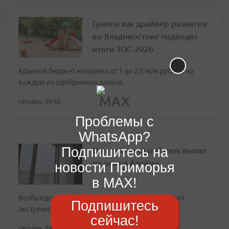
Гранты как драйвер развития:
во Владивостоке подводят
итоги ТОС-2026
Краевой бюджет направил от 1 до 2,5 млн рублей на
каждую из одобренных заявок
сегодня, 09:42
Проблемы с
WhatsApp?
Подпишитесь на
Шестилетний ребенок выпал
из окна в Артёме
новости Приморья
в MAX!
Возбуждено уголовное дело, ребёнку оказывают
Подпишитесь
экстренную помощь
сейчас!
сегодня, 09:21