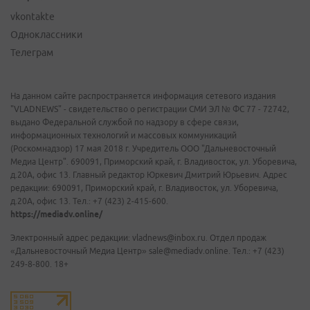
vkontakte
Одноклассники
Телеграм
На данном сайте распространяется информация сетевого издания
"VLADNEWS" - свидетельство о регистрации СМИ ЭЛ № ФС 77 - 72742,
выдано Федеральной службой по надзору в сфере связи,
информационных технологий и массовых коммуникаций
(Роскомнадзор) 17 мая 2018 г. Учредитель ООО "Дальневосточный
Медиа Центр". 690091, Приморский край, г. Владивосток, ул. Уборевича,
д.20А, офис 13. Главный редактор Юркевич Дмитрий Юрьевич. Адрес
редакции: 690091, Приморский край, г. Владивосток, ул. Уборевича,
д.20А, офис 13. Тел.: +7 (423) 2-415-600.
https://mediadv.online/
Электронный адрес редакции: vladnews@inbox.ru. Отдел продаж
«Дальневосточный Медиа Центр» sale@mediadv.online. Тел.: +7 (423)
249-8-800. 18+