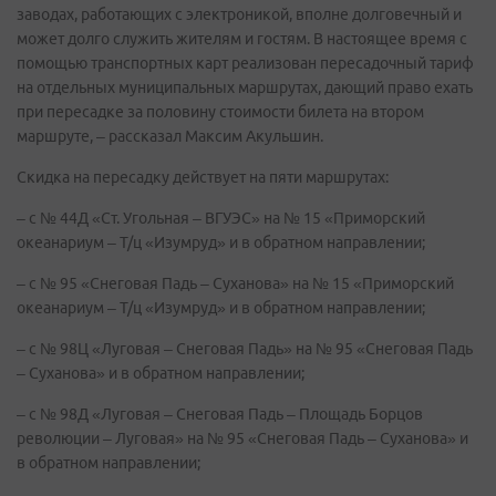
заводах, работающих с электроникой, вполне долговечный и
может долго служить жителям и гостям. В настоящее время с
помощью транспортных карт реализован пересадочный тариф
на отдельных муниципальных маршрутах, дающий право ехать
при пересадке за половину стоимости билета на втором
маршруте, – рассказал Максим Акульшин.
Скидка на пересадку действует на пяти маршрутах:
– с № 44Д «Ст. Угольная – ВГУЭС» на № 15 «Приморский
океанариум – Т/ц «Изумруд» и в обратном направлении;
– с № 95 «Снеговая Падь – Суханова» на № 15 «Приморский
океанариум – Т/ц «Изумруд» и в обратном направлении;
– с № 98Ц «Луговая – Снеговая Падь» на № 95 «Снеговая Падь
– Суханова» и в обратном направлении;
– с № 98Д «Луговая – Снеговая Падь – Площадь Борцов
революции – Луговая» на № 95 «Снеговая Падь – Суханова» и
в обратном направлении;