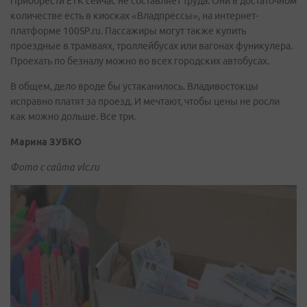
Приобрести ЕТК сейчас не составляет труда. Они в достаточном
количестве есть в киосках «Владпрессы», на интернет-
платформе 100SP.ru. Пассажиры могут также купить
проездные в трамваях, троллейбусах или вагонах фуникулера.
Проехать по безналу можно во всех городских автобусах.
В общем, дело вроде бы устаканилось. Владивостокцы
исправно платят за проезд. И мечтают, чтобы цены не росли
как можно дольше. Все три.
Марина ЗУБКО
Фото с сайта vlc.ru