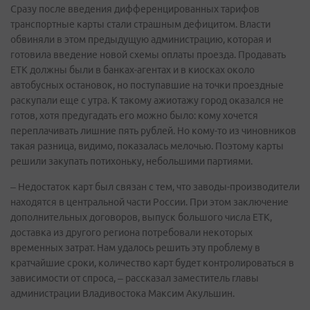
Сразу после введения дифференцированных тарифов
транспортные карты стали страшным дефицитом. Власти
обвиняли в этом предыдущую администрацию, которая и
готовила введение новой схемы оплаты проезда. Продавать
ЕТК должны были в банках-агентах и в киосках около
автобусных остановок, но поступавшие на точки проездные
раскупали еще с утра. К такому ажиотажу город оказался не
готов, хотя предугадать его можно было: кому хочется
переплачивать лишние пять рублей. Но кому-то из чиновников
такая разница, видимо, показалась мелочью. Поэтому карты
решили закупать потихоньку, небольшими партиями.
– Недостаток карт был связан с тем, что заводы-производители
находятся в центральной части России. При этом заключение
дополнительных договоров, выпуск большого числа ЕТК,
доставка из другого региона потребовали некоторых
временных затрат. Нам удалось решить эту проблему в
кратчайшие сроки, количество карт будет контролироваться в
зависимости от спроса, – рассказал заместитель главы
администрации Владивостока Максим Акульшин.