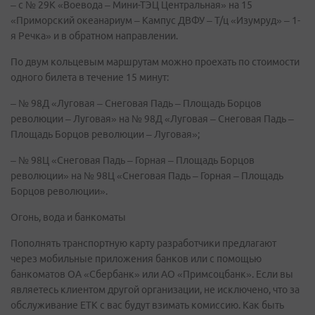
– с № 29К «Воевода – Мини-ТЭЦ Центральная» на 15
«Приморский океанариум – Кампус ДВФУ – Т/ц «Изумруд» – 1-
я Речка» и в обратном направлении.
По двум кольцевым маршрутам можно проехать по стоимости
одного билета в течение 15 минут:
– № 98Д «Луговая – Снеговая Падь – Площадь Борцов
революции – Луговая» на № 98Д «Луговая – Снеговая Падь –
Площадь Борцов революции – Луговая»;
– № 98Ц «Снеговая Падь – Горная – Площадь Борцов
революции» на № 98Ц «Снеговая Падь – Горная – Площадь
Борцов революции».
Огонь, вода и банкоматы
Пополнять транспортную карту разработчики предлагают
через мобильные приложения банков или с помощью
банкоматов ОА «Сбербанк» или АО «Примсоцбанк». Если вы
являетесь клиентом другой организации, не исключено, что за
обслуживание ЕТК с вас будут взимать комиссию. Как быть