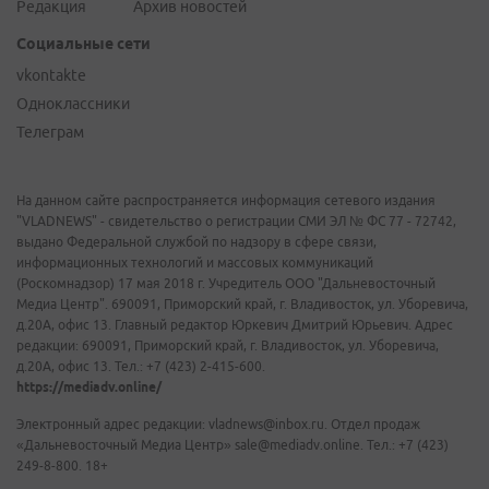
Редакция
Архив новостей
Социальные сети
vkontakte
Одноклассники
Телеграм
На данном сайте распространяется информация сетевого издания
"VLADNEWS" - свидетельство о регистрации СМИ ЭЛ № ФС 77 - 72742,
выдано Федеральной службой по надзору в сфере связи,
информационных технологий и массовых коммуникаций
(Роскомнадзор) 17 мая 2018 г. Учредитель ООО "Дальневосточный
Медиа Центр". 690091, Приморский край, г. Владивосток, ул. Уборевича,
д.20А, офис 13. Главный редактор Юркевич Дмитрий Юрьевич. Адрес
редакции: 690091, Приморский край, г. Владивосток, ул. Уборевича,
д.20А, офис 13. Тел.: +7 (423) 2-415-600.
https://mediadv.online/
Электронный адрес редакции: vladnews@inbox.ru. Отдел продаж
«Дальневосточный Медиа Центр» sale@mediadv.online. Тел.: +7 (423)
249-8-800. 18+