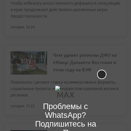
Чтобы избежать искусственного дефицита и спекуляций,
в крае продолжают действовать временные меры
предосторожности
сегодня, 16:24
Чем удивят регионы ДФО на
«Улице Дальнего Востока» в
этом году на ВЭФ
Павильоны сделают ставку на иммерсивные форматы,
социальные проекты и сценарии повседневной жизни в
регионах
Проблемы с
сегодня, 15:22
WhatsApp?
Подпишитесь на