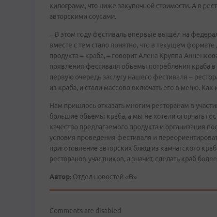
килограмм, что ниже закупочной стоимости. А в р
авторскими соусами.
– В этом году фестиваль впервые вышел на федерал
вместе с тем стало понятно, что в текущем формате 
продукта – краба, – говорит Алена Круппа-Анненков
появления фестиваля объемы потребления краба в 
первую очередь заслугу нашего фестиваля – рестор
из краба, и стали массово включать его в меню. Как
Нам пришлось отказать многим ресторанам в участии
большие объемы краба, а мы не хотели огорчать гос
качество предлагаемого продукта и организация п
условия проведения фестиваля и переориентировать
приготовление авторских блюд из камчатского краб
ресторанов-участников, а значит, сделать краб боле
Автор:
Отдел новостей «В»
Comments are disabled