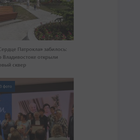
Сердце Патрокла» забилось:
о Владивостоке открыли
овый сквер
3 фото