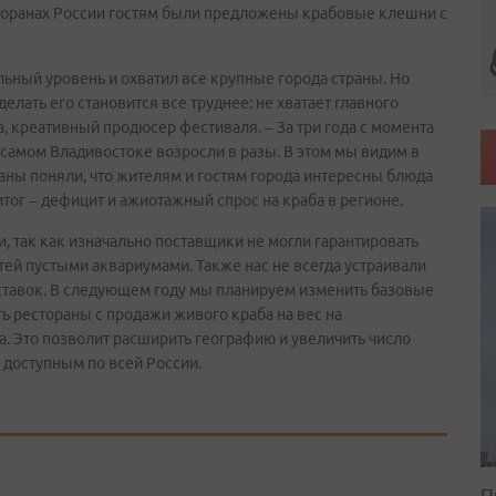
есторанах России гостям были предложены крабовые клешни с
ьный уровень и охватил все крупные города страны. Но
делать его становится все труднее: не хватает главного
а, креативный продюсер фестиваля. – За три года с момента
самом Владивостоке возросли в разы. В этом мы видим в
аны поняли, что жителям и гостям города интересны блюда
 итог – дефицит и ажиотажный спрос на краба в регионе.
, так как изначально поставщики не могли гарантировать
тей пустыми аквариумами. Также нас не всегда устраивали
оставок. В следующем году мы планируем изменить базовые
 рестораны с продажи живого краба на вес на
а. Это позволит расширить географию и увеличить число
е доступным по всей России.
П