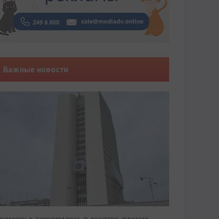
Важные новости
риморье закрепилось в десятке лучших