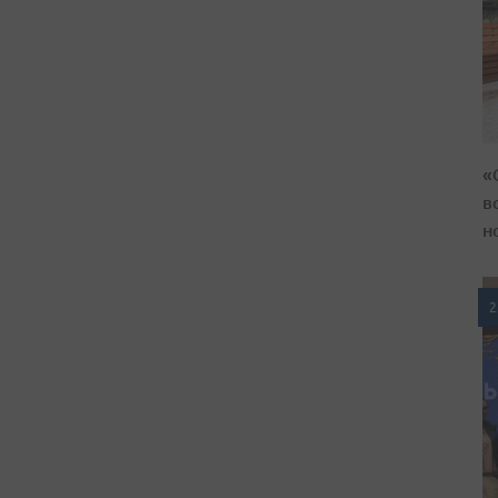
«
в
н
2