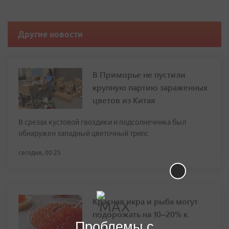
Другие новости
В Приморье не пустили
крупную партию зараженных
цветов из Китая
В срезах кустовой гвоздики и подсолнечника был
обнаружен западный цветочный трипс
сегодня, 00:25
Красная икра и рыба могут
подорожать на 10–20% к
Проблемы с
Новому году