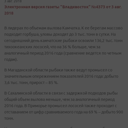
3 авг. 2018
Электронная версия газеты "Владивосток" №4373 от 3 авг.
2018
В лидерах по объемам вылова Камчатка. К ее берегам массово
подходит горбуша, уловы доходят до 3 тыс. тонн в сутки. На
сегодняшний день камчатские рыбаки освоили 136,2 тыс. тонн
тихоокеанских лососей, что на 36 % больше, чем за
аналогичный период 2016 года (сравнение ведется по четным
годам).
В Магаданской области рыбаки также ведут промысел со
значительным опережением показателей 2016 года: добыто
3,6 тыс. тонн, прирост – 85 %.
В Сахалинской области в связи с задержкой подходов рыбы
общий объем вылова меньше, чем за аналогичный период
2016 года. В Приморье промысел лососей также проходит с
отставанием от цифр сравниваемого года на 69 % – добыто 900
тонн.