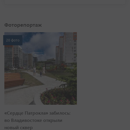
Фоторепортаж
20 фото
«Сердце Патрокла» забилось:
во Владивостоке открыли
новый сквер