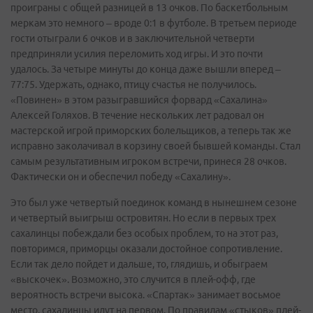
проиграны с общей разницей в 13 очков. По баскетбольным
меркам это немного – вроде 0:1 в футболе. В третьем периоде
гости отыграли 6 очков и в заключительной четверти
предприняли усилия переломить ход игры. И это почти
удалось. За четыре минуты до конца даже вышли вперед –
77:75. Удержать, однако, птицу счастья не получилось.
«Повинен» в этом разыгравшийся форвард «Сахалина»
Алексей Голяхов. В течение нескольких лет радовал он
мастерской игрой приморских болельщиков, а теперь так же
исправно заколачивал в корзину своей бывшей команды. Стал
самым результативным игроком встречи, принеся 28 очков.
Фактически он и обеспечил победу «Сахалину».
Это был уже четвертый поединок команд в нынешнем сезоне
и четвертый выигрыш островитян. Но если в первых трех
сахалинцы побеждали без особых проблем, то на этот раз,
повторимся, приморцы оказали достойное сопротивление.
Если так дело пойдет и дальше, то, глядишь, и обыграем
«выскочек». Возможно, это случится в плей-офф, где
вероятность встречи высока. «Спартак» занимает восьмое
место, сахалинцы идут на первом. По правилам «стыков» плей-