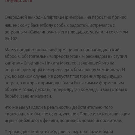
19 февр. 2016
Очередной выход «Спартака-Приморье» на паркет не принес
нашенскому баскетболу особых радостей. Встречаясь с
островным «Сахалином» на его площадке, уступили со счетом
95:102.
Матчу предшествовал информационно-пропагандистский
вброс. С обстоятельным предстартовым раскладом выступил
капитан «Спартака» Никита Макшев, заявивший, что на
острове приморцы намерены дать бой лидеру чемпионата. И
уж, во всяком случае, не допустят повторения предыдущих
встреч, в которых приморцы были биты самым форменным
образом. У нас, дескать, теперь другая команда, и мы готовы к
борьбе, заявил капитан.
Что же мы увидели в реальности? Действительно, того
«колхоза», что был по осени, уже нет. Повысилась организация
игры, прибавилось физики, появились новые исполнители.
Первые две четверти не удались спартаковцам и были