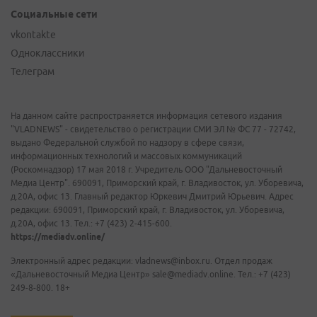
Социальные сети
vkontakte
Одноклассники
Телеграм
На данном сайте распространяется информация сетевого издания
"VLADNEWS" - свидетельство о регистрации СМИ ЭЛ № ФС 77 - 72742,
выдано Федеральной службой по надзору в сфере связи,
информационных технологий и массовых коммуникаций
(Роскомнадзор) 17 мая 2018 г. Учредитель ООО "Дальневосточный
Медиа Центр". 690091, Приморский край, г. Владивосток, ул. Уборевича,
д.20А, офис 13. Главный редактор Юркевич Дмитрий Юрьевич. Адрес
редакции: 690091, Приморский край, г. Владивосток, ул. Уборевича,
д.20А, офис 13. Тел.: +7 (423) 2-415-600.
https://mediadv.online/
Электронный адрес редакции: vladnews@inbox.ru. Отдел продаж
«Дальневосточный Медиа Центр» sale@mediadv.online. Тел.: +7 (423)
249-8-800. 18+