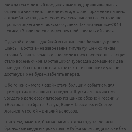
Между тем отчетный поединок имел ряд принципиальных
отличий и значений. Прежде всего, второе поражение лишило
автомобилистов даже теоретических шансов на повторение
прошлогоднего чемпионского успеха. Так что чемпион-2014
покидал Владивосток с малоприятной приставкой «экс».
С другой стороны, двойной выигрыш еще больше укрепил
шансы «Востока» на завоевание титула лучшей команды
страны. У наших земляков после четырех проведенных встреч
стало восемь очков. В оставшихся турах (два домашних и два
выездных) достаточно взять три очка – и соперники уже не
достанут. Но не будем забегать вперед.
Обе гонки с «Мега-Ладой» стали большим событием для
приморских поклонников спидвея. Шутка ли – «живьем»
увидеть в деле сразу пятерых гонщиков сборной России! У
«Востока» это братья Лагута, Вадим Тарасенко и Сергей
Логачев, у гостей – Виталий Белоусов.
При этом, заметим, братья Лагута в этом году завоевали
бронзовые медали в розыгрыше Кубка мира среди пар, не без