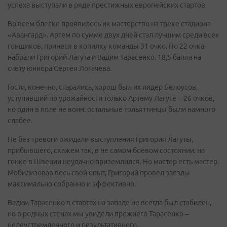
успеха выступали в ряде престижных европейских стартов.
Во всем блеске проявилось их мастерство на треке стадиона
«Авангард». Артем по сумме двух дней стал лучшим среди всех
гонщиков, принеся в копилку команды 31 очко. По 22 очка
набрали Григорий Лагута и Вадим Тарасенко. 18,5 балла на
счету юниора Сергея Логачева.
Гости, конечно, старались, хорош был их лидер Белоусов,
уступивший по урожайности только Артему Лагуте – 26 очков,
но один в поле не воин: остальные тольяттинцы были намного
слабее.
Не без тревоги ожидали выступления Григория Лагуты,
прибывшего, скажем так, в не самом боевом состоянии: на
гонке в Швеции неудачно приземлился. Но мастер есть мастер.
Мобилизовав весь свой опыт, Григорий провел заезды
максимально собранно и эффективно.
Вадим Тарасенко в стартах на западе не всегда был стабилен,
но в родных стенах мы увидели прежнего Тарасенко –
целеустремленного и результативного.