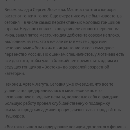
Весом вклад и Сергея Логачева. Мастерство этого юниора
растет от гонки к гонке. Еще вчера никому не был известен, а
сегодня – в числе самых перспективных молодых гонщиков
страны. Недавно гонялся в полуфинале личного первенства
мира, занял пятое место, что для дебютанта совсем неплохо.
Был одним из тех, кто в начале лета вместе с другими
резервистами «Востока» выиграл юниорское командное
первенство России. По оценкам специалистов, у Логачева есть
все для того, чтобы уже в ближайшее время стать одним из
ведущих гонщиков «Востока» во взрослой возрастной
категории.
Наконец, Артем Лагута. Сегодня уже очевидно, что все те
усилия, что предпринимались в межсезонье по его
возвращению в родные пенаты, полностью себя оправдали.
Большую работу провел клуб, действенную поддержку
оказали городская администрация, лично глава города Игорь
Пушкарев.
«Восток» вышел на лидирующие позиции, до золотого финиша