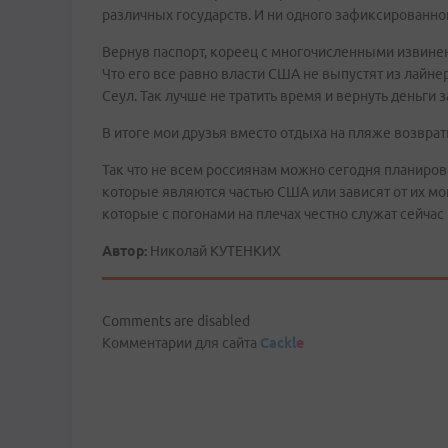
различных государств. И ни одного зафиксированно
Вернув паспорт, кореец с многочисленными извинени
Что его все равно власти США не выпустят из лайнер
Сеул. Так лучше не тратить время и вернуть деньги 
В итоге мои друзья вместо отдыха на пляже возврат
Так что не всем россиянам можно сегодня планирова
которые являются частью США или зависят от их мо
которые с погонами на плечах честно служат сейча
Автор:
Николай КУТЕНКИХ
Comments are disabled
Комментарии для сайта
Cackl
e