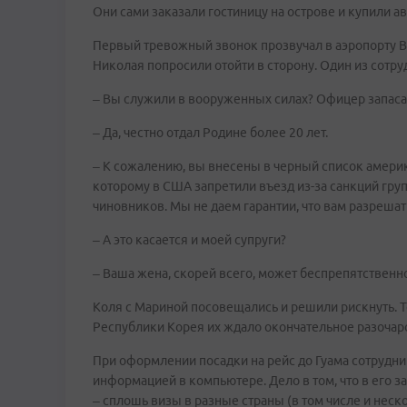
Они сами заказали гостиницу на острове и купили а
Первый тревожный звонок прозвучал в аэропорту В
Николая попросили отойти в сторону. Один из сотр
– Вы служили в вооруженных силах? Офицер запаса
– Да, честно отдал Родине более 20 лет.
– К сожалению, вы внесены в черный список амери
которому в США запретили въезд из-за санкций гру
чиновников. Мы не даем гарантии, что вам разрешат
– А это касается и моей супруги?
– Ваша жена, скорей всего, может беспрепятственно
Коля с Мариной посовещались и решили рискнуть. То
Республики Корея их ждало окончательное разочар
При оформлении посадки на рейс до Гуама сотрудник
информацией в компьютере. Дело в том, что в его з
– сплошь визы в разные страны (в том числе и неск