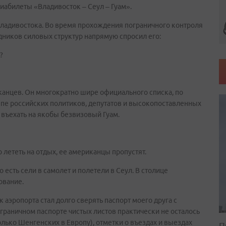
виабилеты «Владивосток – Сеул – Гуам».
ладивостока. Во время прохождения пограничного контроля
удников силовых структур напрямую спросил его:
?
канцев. Он многократно шире официального списка, по
ппе российских политиков, депутатов и высокопоставленных
 въехать на якобы безвизовый Гуам.
 лететь на отдых, ее американцы пропустят.
 есть сели в самолет и полетели в Сеул. В столице
ование.
 аэропорта стал долго сверять паспорт моего друга с
аграничном паспорте чистых листов практически не осталось
олько Шенгенских в Европу), отметки о въездах и выездах
П