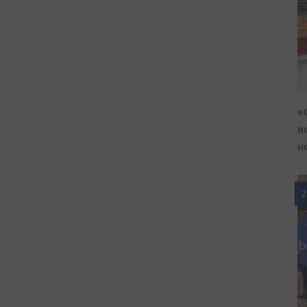
«
в
н
2