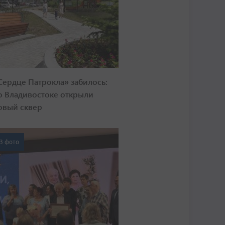
Сердце Патрокла» забилось:
о Владивостоке открыли
овый сквер
3 фото