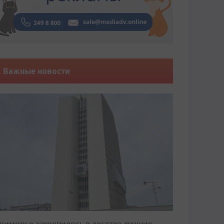
Важные новости
риморье закрепилось в десятке лучших