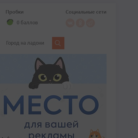
Пробки
Социальные сети
0 баллов
Город на ладони