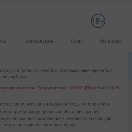
ика
Происшествия
Спорт
Интервью
и отпуск в тропиках. Перебрав всевозможные варианты с
ыбор на Гуаме.
ая версия газеты "Владивосток" №3713 (47) от 3 апр. 2015
Зато все цивилизованно и культурно. Ведь это территория
имеет статус неинкорпорированной организованной
ов, но являющейся их владением. Именно это и стало для
и потраченных денег, времени и нервов.