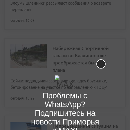
Злоумышленники рассылают сообщения о возврате
переплаты
сегодня, 16:07
Набережная Спортивной
гавани во Владивостоке
преображается быстрее
плана
Сейчас подрядчики завершают укладку брусчатки,
бетонирование на участке по направлению к ТЭЦ-1
Проблемы с
сегодня, 15:22
WhatsApp?
Подпишитесь на
новости Приморья
Непредвиденная ситуация на