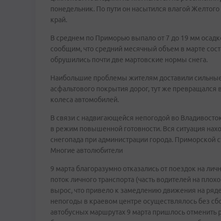
понедельник. По пути он насытился влагой Желтого
край.
В среднем по Приморью выпало от 7 до 19 мм осадк
сообщим, что средний месячный объем в марте сост
обрушились почти две мартовские нормы снега.
Наибольшие проблемы жителям доставили сильные г
асфальтового покрытия дорог, тут же превращался 
колеса автомобилей.
В связи с надвигающейся непогодой во Владивост
в режим повышенной готовности. Вся ситуация нах
снегопада при администрации города. Приморской ст
Многие автолюбители
9 марта благоразумно отказались от поездок на лич
поток личного транспорта (часть водителей на пло
вырос, что привело к замедлению движения на ряде
непогоды в краевом центре осуществлялось без сб
автобусных маршрутах 9 марта пришлось отменить 