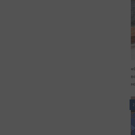
«
в
н
2