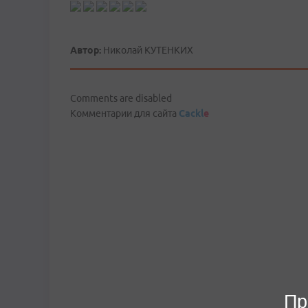
Автор:
Николай КУТЕНКИХ
Comments are disabled
Комментарии для сайта
Cackl
e
Пр