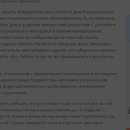
егрузного транспорта.
службы Владивостока весь световой день 9 марта и ночью
лами специальной техники заблаговременно была проведена
жилых домов жидкими химическими реагентами. С усилением
ла брошена вся имеющаяся в наличии муниципальная
ротивостояли, по сообщению диспетчерской службы
 единиц техники. Расчисткой городских дорог занимались
очистители, автогрейдеры и другие снегоуборочные машины
ртер «В»). Работы по расчистке продолжались и во вторник
сь, то положение с придомовыми территориями и лестницами
не администрация Владивостока напомнила управляющим
ех форм собственности о необходимости своевременно
х территориях.
ет сообщает, что потепление в крае начнется уже на этой
 опускаться ночью в разных районах до – 6 градусов C.
усов. Ближе к концу месяца воздух начнет прогреваться до
рской столице ожидаются лишь в отдельные дни марта.