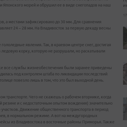
и
 и Японского морей и обрушил ее в виде снегопадов на наш
17
ов, а местами зафиксировано до 30 мм. Для сравнения
авляет 24 – 28 мм. На Владивосток за первую декаду весны
ололедные явления. Так, в краевом центре снег, достигая
в ледовую корку, которую не разрушали, но раскатывали
оке все службы жизнеобеспечения были заранее приведены
одилась под контролем штаба по ликвидации последствий
олице повезло лишь в том, что это был выходной день.
ном транспорте. Чего не скажешь о рабочем вторнике, когда
хой резине и с недостаточным опытом вождения) значительно
 участков. Движение общественного транспорта в период
оев, в нормальном режиме. А вот на междугородных
рейсы из Владивостока в восточные районы Приморья. Также