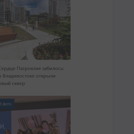
Сердце Патрокла» забилось:
о Владивостоке открыли
овый сквер
3 фото