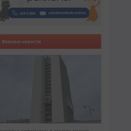
Важные новости
риморье закрепилось в десятке лучших