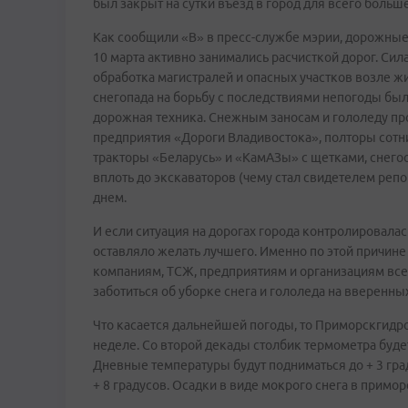
был закрыт на сутки въезд в город для всего больш
Как сообщили «В» в пресс-службе мэрии, дорожные 
10 марта активно занимались расчисткой дорог. Си
обработка магистралей и опасных участков возле 
снегопада на борьбу с последствиями непогоды бы
дорожная техника. Снежным заносам и гололеду п
предприятия «Дороги Владивостока», полторы сотни
тракторы «Беларусь» и «КамАЗы» с щетками, снего
вплоть до экскаваторов (чему стал свидетелем репо
днем.
И если ситуация на дорогах города контролировала
оставляло желать лучшего. Именно по этой причи
компаниям, ТСЖ, предприятиям и организациям вс
заботиться об уборке снега и гололеда на вверенны
Что касается дальнейшей погоды, то Приморскгидром
неделе. Со второй декады столбик термометра будет
Дневные температуры будут подниматься до + 3 град
+ 8 градусов. Осадки в виде мокрого снега в примо